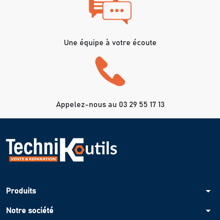
Une équipe à votre écoute
Appelez-nous au 03 29 55 17 13
arrow_drop_down
Produits
arrow_drop_down
Notre société