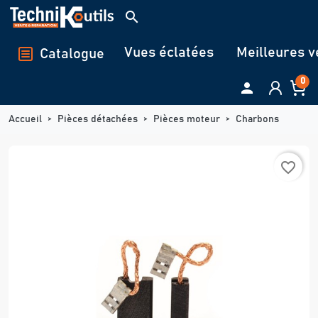
Panneau de gestion des cookies
search
Vues éclatées
Meilleures v
Catalogue
0

Accueil
Pièces détachées
Pièces moteur
Charbons
favorite_border