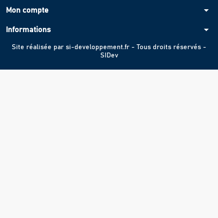
arrow_drop_down
Mon compte
arrow_drop_down
Informations
Site réalisée par
si-developpement.fr
- Tous droits réservés -
SIDev