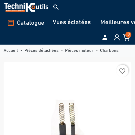
Panneau de gestion des cookies
search
Vues éclatées
Meilleures v
Catalogue
0

Accueil
Pièces détachées
Pièces moteur
Charbons
favorite_border