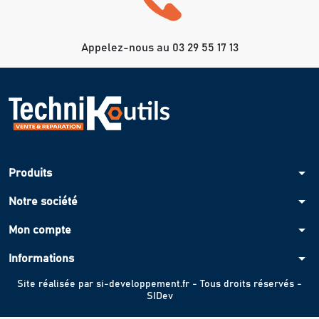
Appelez-nous au 03 29 55 17 13
arrow_drop_down
Produits
arrow_drop_down
Notre société
arrow_drop_down
Mon compte
arrow_drop_down
Informations
Site réalisée par
si-developpement.fr
- Tous droits réservés -
SIDev