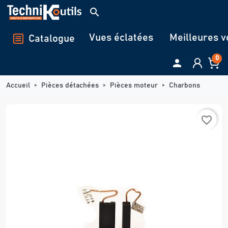
Panneau de gestion des cookies
search
Vues éclatées
Meilleures v
Catalogue
0

Accueil
Pièces détachées
Pièces moteur
Charbons
favorite_border