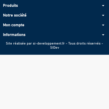
arrow_drop_down
Produits
arrow_drop_down
Notre société
arrow_drop_down
Mon compte
arrow_drop_down
Informations
Site réalisée par
si-developpement.fr
- Tous droits réservés -
SIDev