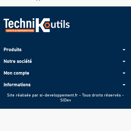
arrow_drop_down
Produits
arrow_drop_down
Notre société
arrow_drop_down
Mon compte
arrow_drop_down
Informations
Site réalisée par
si-developpement.fr
- Tous droits réservés -
SIDev