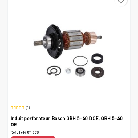
favorite_border
(1)
Induit perforateur Bosch GBH 5-40 DCE, GBH 5-40
DE
Réf :
1 614 011 098