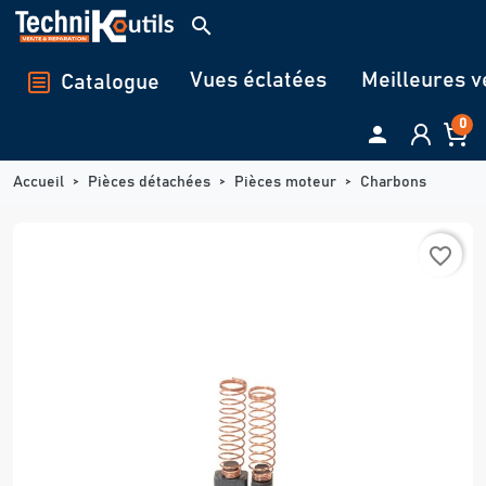
Panneau de gestion des cookies
search
Vues éclatées
Meilleures v
Catalogue
0

Accueil
Pièces détachées
Pièces moteur
Charbons
favorite_border