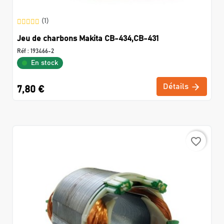
(1)
Jeu de charbons Makita CB-434,CB-431
Réf :
193466-2
En stock
Détails
7,80 €
favorite_border