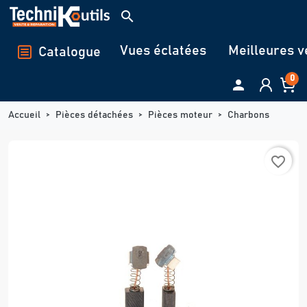
Panneau de gestion des cookies
search
Vues éclatées
Meilleures v
Catalogue
0

Accueil
Pièces détachées
Pièces moteur
Charbons
favorite_border