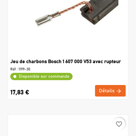
Jeu de charbons Bosch 1 607 000 V53 avec rupteur
Réf :
1199-30
Disponible sur commande
Détails
17,83 €
favorite_border