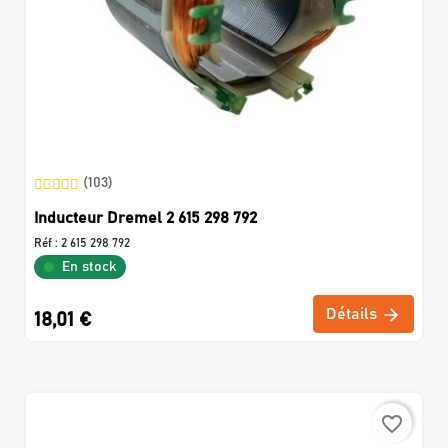
(103)
Inducteur Dremel 2 615 298 792
Réf :
2 615 298 792
En stock
Détails
18,01 €
favorite_border