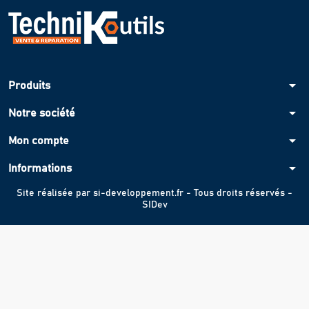
arrow_drop_down
Produits
arrow_drop_down
Notre société
arrow_drop_down
Mon compte
arrow_drop_down
Informations
Site réalisée par
si-developpement.fr
- Tous droits réservés -
SIDev