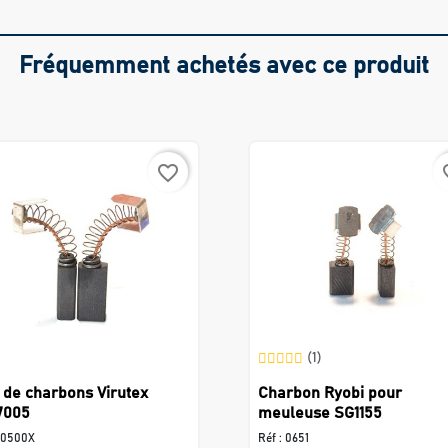
Fréquemment achetés avec ce produit
favorite_border
favo
(1)
 de charbons Virutex
Charbon Ryobi pour
7005
meuleuse SG1155
0500X
Réf :
0651