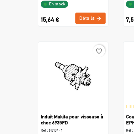
En stock
Détails
15,64 €
7,5
favorite_border
Induit Makita pour visseuse à
Cou
choc 6935FD
EPN
Réf :
619134-4
Réf :