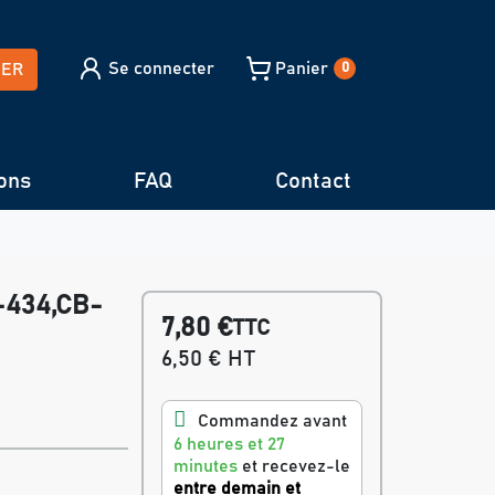
Se connecter
Panier
HER
0
ons
FAQ
Contact
-434,CB-
7,80 €
TTC
6,50 € HT
Commandez avant
6 heures et 27
minutes
et recevez-le
entre demain et