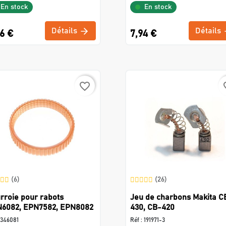
En stock
En stock
Détails
Détails
6 €
7,94 €
favorite_border
favo
(6)
(26)
rroie pour rabots
Jeu de charbons Makita C
6082, EPN7582, EPN8082
430, CB-420
346081
Réf :
191971-3