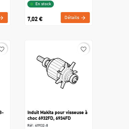
En stock
Détails
7,02 €
rite_border
favorite_border
B-
Induit Makita pour visseuse à
choc 6932FD, 6934FD
Réf :
619132-8