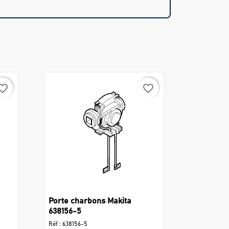
rite_border
favorite_border
Porte charbons Makita
638156-5
Réf :
638156-5