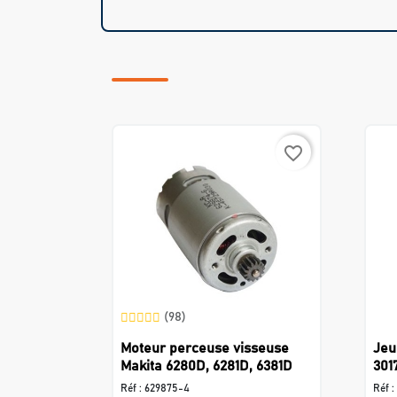
favorite_border
(98)
Moteur perceuse visseuse
Jeu
Makita 6280D, 6281D, 6381D
301
Réf :
629875-4
Réf :