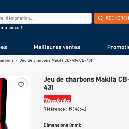
RECHERC
 ma pièce !
ées
Meilleures ventes
Promoti
harbons
Jeu de charbons Makita CB-434,CB-431
Jeu de charbons Makita CB
favorite_border
431
Référence :
193466-2
Dimensions (mm):