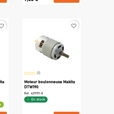
rite_border
favorite_border
(1)
ita
Moteur boulonneuse Makita
DTW190
Réf :
629199-8
En stock
e