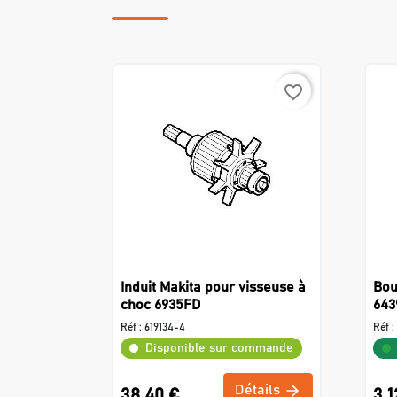
favorite_border
Induit Makita pour visseuse à
Bou
choc 6935FD
643
Réf :
619134-4
Réf :
Disponible sur commande
Détails
38,40 €
3,1