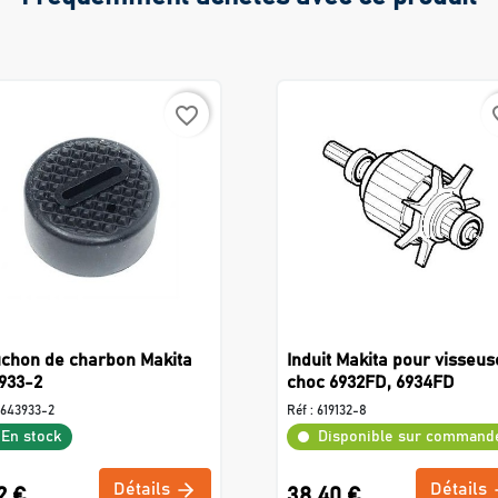
favorite_border
favo
chon de charbon Makita
Induit Makita pour visseus
933-2
choc 6932FD, 6934FD
643933-2
Réf :
619132-8
En stock
Disponible sur command
Détails
Détails
2 €
38,40 €