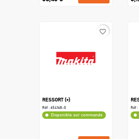
favorite_border
RESSORT (+)
RES
Réf :
654168-0
Réf :
Disponible sur commande