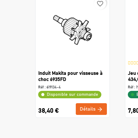
favorite_border
Induit Makita pour visseuse à
Jeu 
choc 6935FD
434,
Réf :
619134-4
Réf :
1
Disponible sur commande
Détails
38,40 €
7,8