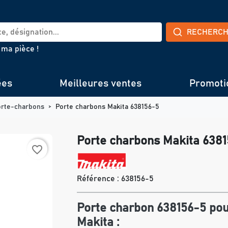
RECHERC
 ma pièce !
ées
Meilleures ventes
Promoti
orte-charbons
Porte charbons Makita 638156-5
Porte charbons Makita 638
favorite_border
Référence :
638156-5
Porte charbon 638156-5 pou
Makita :