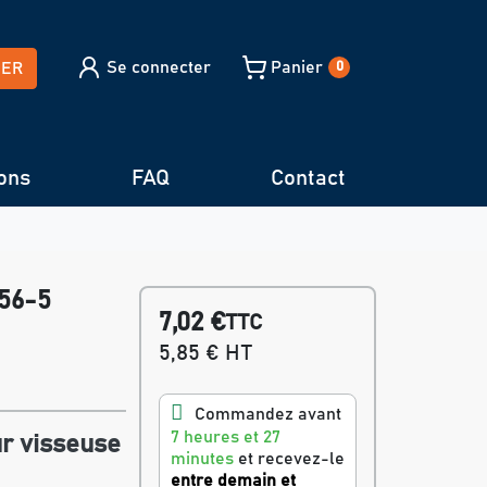
Se connecter
Panier
HER
0
ons
FAQ
Contact
156-5
7,02 €
TTC
5,85 € HT
Commandez avant
7 heures et 27
r visseuse
minutes
et recevez-le
entre demain et