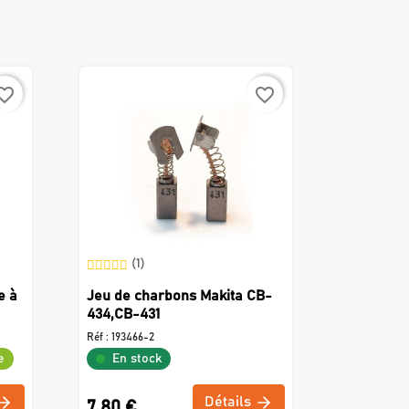
rite_border
favorite_border
(1)
e à
Jeu de charbons Makita CB-
434,CB-431
Réf :
193466-2
e
En stock
Détails
7,80 €