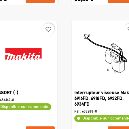
favorite_border
favo
SORT (-)
Interrupteur visseuse Mak
6916FD, 6918FD, 6932FD,
654169-8
6934FD
Disponible sur commande
Réf :
638288-8
Disponible sur command