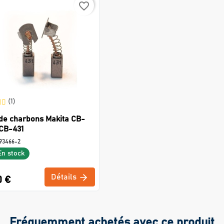
favorite_border
(1)
de charbons Makita CB-
CB-431
93466-2
En stock
Détails
0 €
Fréquemment achetés avec ce produit