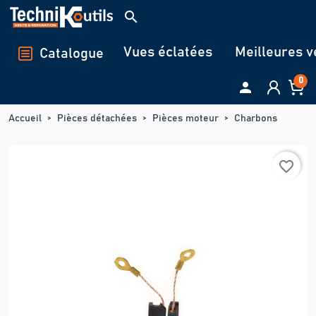
Panneau de gestion des cookies
search
Vues éclatées
Meilleures v
Catalogue
0

Accueil
Pièces détachées
Pièces moteur
Charbons
favorite_border