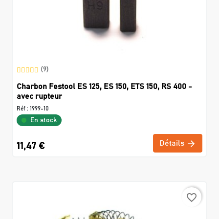
(9)
Charbon Festool ES 125, ES 150, ETS 150, RS 400 -
avec rupteur
Réf :
1999-10
En stock
Détails
11,47 €
favorite_border