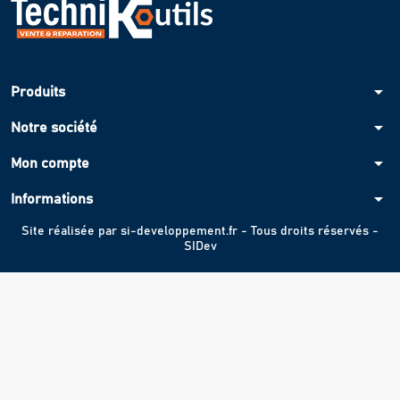
arrow_drop_down
Produits
arrow_drop_down
Notre société
arrow_drop_down
Mon compte
arrow_drop_down
Informations
Site réalisée par
si-developpement.fr
- Tous droits réservés -
SIDev