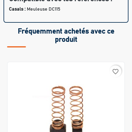
Casals :
Meuleuse DC115
Fréquemment achetés avec ce
produit
favorite_border