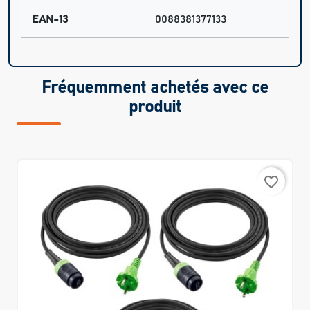
EAN-13
0088381377133
Fréquemment achetés avec ce
produit
favorite_border