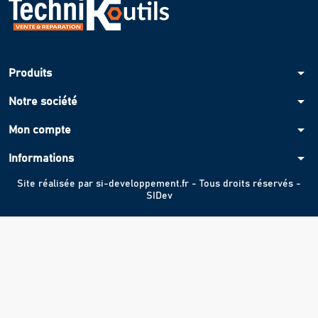
arrow_drop_down
Produits
arrow_drop_down
Notre société
arrow_drop_down
Mon compte
arrow_drop_down
Informations
Site réalisée par
si-developpement.fr
- Tous droits réservés -
SIDev