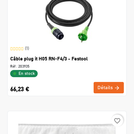
(1)
Câble plug it H05 RN-F4/3 - Festool
Réf :
203935
En stock
Détails
66,23 €
favorite_border