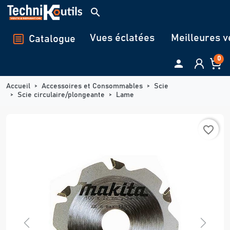
Panneau de gestion des cookies
search
Vues éclatées
Meilleures v
Catalogue
0

Accueil
Accessoires et Consommables
Scie
Scie circulaire/plongeante
Lame
favorite_border
Previous
Next