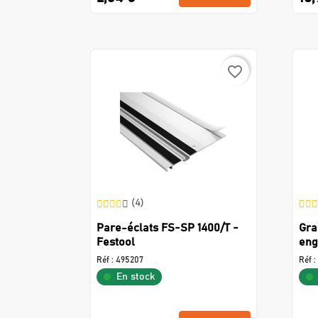
favorite_border
(4)
Pare-éclats FS-SP 1400/T -
Gra
Festool
eng
Réf :
495207
Réf :
En stock