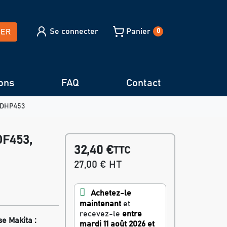
Se connecter
Panier
HER
0
ons
FAQ
Contact
 DHP453
DF453,
32,40 €
TTC
27,00 € HT
Achetez-le
maintenant
et
recevez-le
entre
e Makita :
mardi 11 août 2026 et