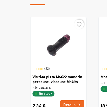
favorite_border
(22)
Vis tête plate M6X22 mandrin
Mot
perceuse-visseuse Makita
Réf :
Réf :
251468-5
En stock
Détails
2,34 €
18,