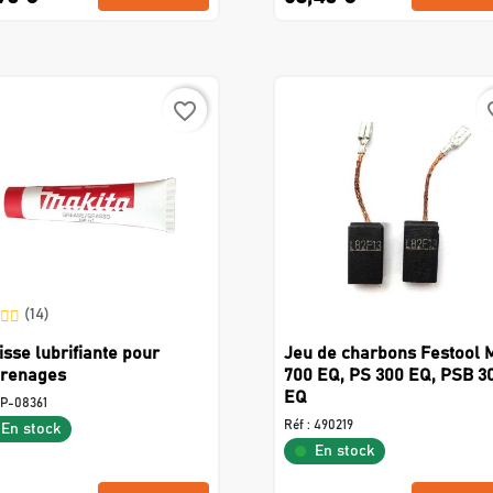
favorite_border
favo
(14)
isse lubrifiante pour
Jeu de charbons Festool 
renages
700 EQ, PS 300 EQ, PSB 3
EQ
P-08361
Réf :
490219
En stock
En stock