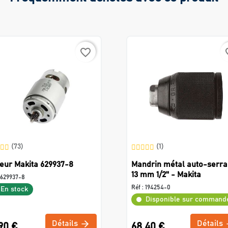
favorite_border
favo
(73)
(1)
eur Makita 629937-8
Mandrin métal auto-serra
13 mm 1/2'' - Makita
629937-8
Réf :
194254-0
En stock
Disponible sur command
Détails
Détails
90 €
68,40 €