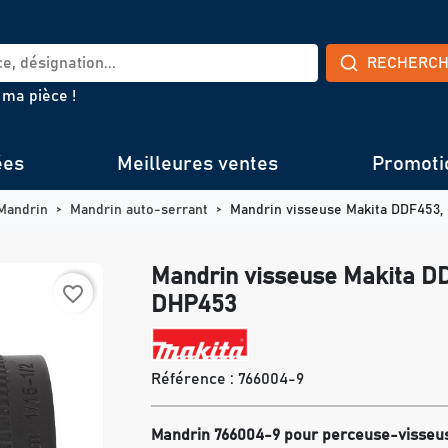
RECHERC
 ma pièce !
ées
Meilleures ventes
Promoti
Mandrin
Mandrin auto-serrant
Mandrin visseuse Makita DDF453,
Mandrin visseuse Makita D
favorite_border
DHP453
Référence :
766004-9
Mandrin 766004-9 pour perceuse-visseus