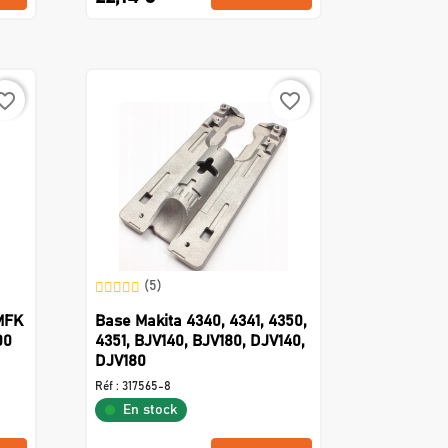
rite_border
favorite_border
(5)
MFK
Base Makita 4340, 4341, 4350,
00
4351, BJV140, BJV180, DJV140,
DJV180
Réf :
317565-8
En stock