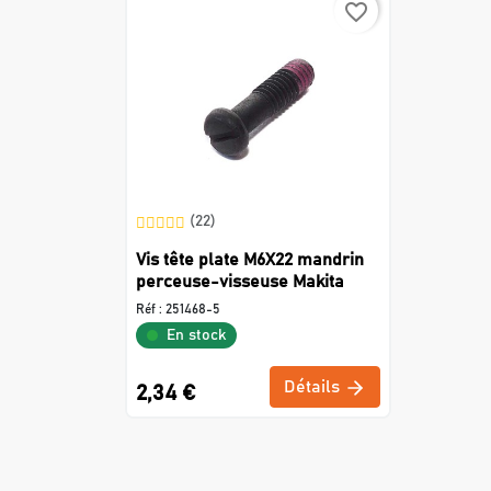
favorite_border
(22)
Vis tête plate M6X22 mandrin
perceuse-visseuse Makita
Réf :
251468-5
En stock
Détails
2,34 €