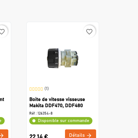
rite_border
favorite_border
(1)
nt
Boite de vitesse visseuse
Makita DDF470, DDF480
Réf :
126354-8
e
Disponible sur commande
Détails
22,14 €