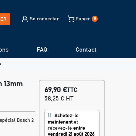
Se connecter
Panier
HER
0
ons
FAQ
Contact
m
ch 13mm
69,90 €
TTC
58,25 € HT
Achetez-le
pécial Bosch 2
maintenant
et
recevez-le
entre
vendredi 21 août 2026