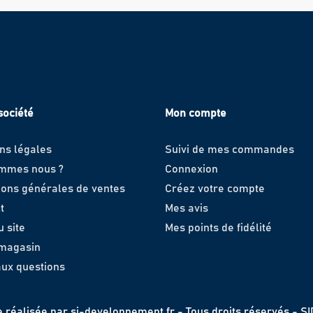
société
Mon compte
ns légales
Suivi de mes commandes
ommes nous ?
Connexion
ions générales de ventes
Créez votre compte
t
Mes avis
u site
Mes points de fidélité
 magasin
aux questions
e réalisée par
si-developpement.fr
- Tous droits réservés - S