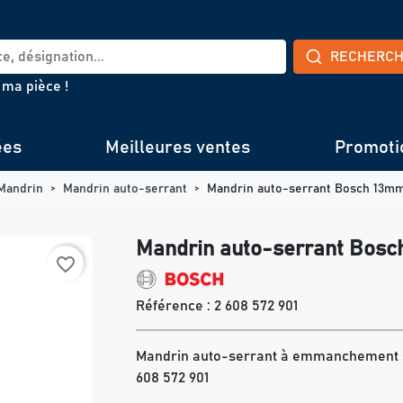
RECHERC
 ma pièce !
ées
Meilleures ventes
Promoti
Mandrin
Mandrin auto-serrant
Mandrin auto-serrant Bosch 13m
Mandrin auto-serrant Bos
favorite_border
Référence :
2 608 572 901
Mandrin auto-serrant à emmanchement s
608 572 901