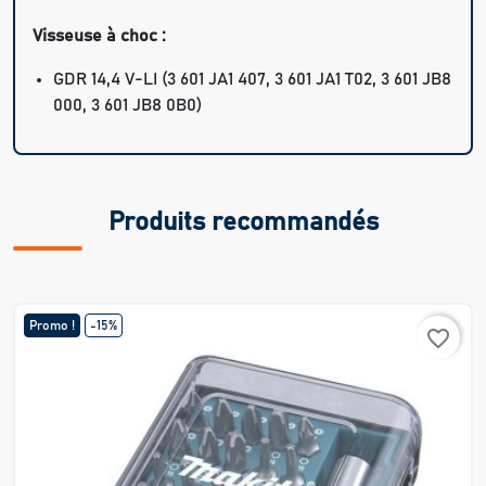
Visseuse à choc :
GDR 14,4 V-LI (3 601 JA1 407, 3 601 JA1 T02, 3 601 JB8
000, 3 601 JB8 0B0)
Produits recommandés
Promo !
-15%
favorite_border