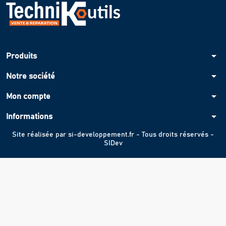
arrow_drop_down
Produits
arrow_drop_down
Notre société
arrow_drop_down
Mon compte
arrow_drop_down
Informations
Site réalisée par
si-developpement.fr
- Tous droits réservés -
SIDev