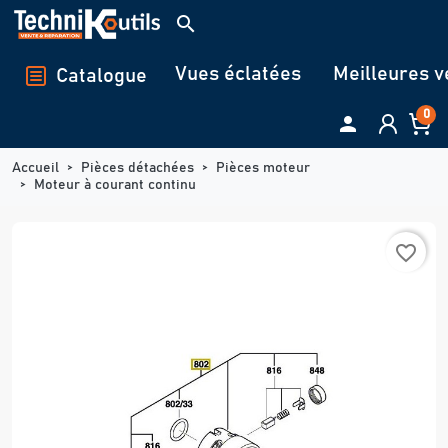
Panneau de gestion des cookies
search
Vues éclatées
Meilleures v
Catalogue
0

Accueil
Pièces détachées
Pièces moteur
Moteur à courant continu
favorite_border