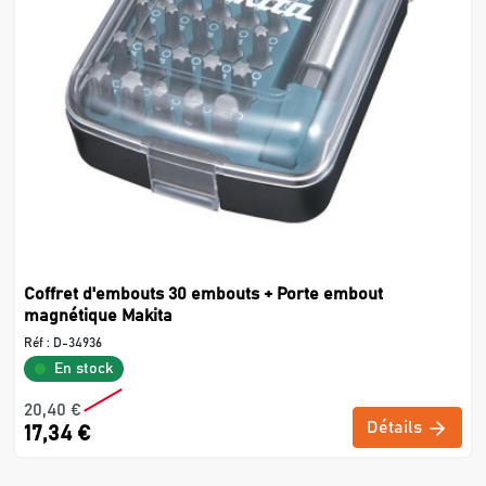
Coffret d'embouts 30 embouts + Porte embout
magnétique Makita
Réf :
D-34936
En stock
20,40 €
Détails
17,34 €