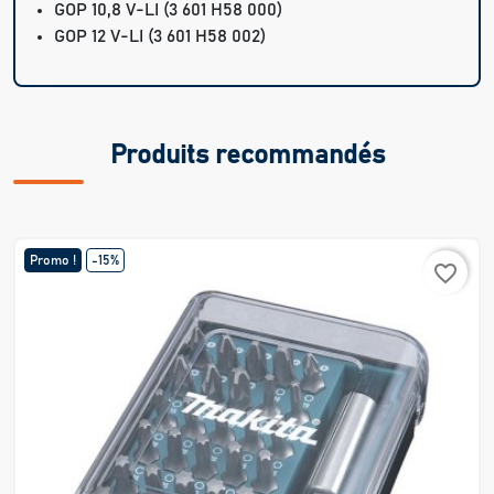
GOP 10,8 V-LI
(3 601 H58 000)
GOP 12 V-LI
(3 601 H58 002)
Produits recommandés
Promo !
-15%
favorite_border