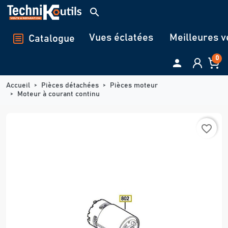
Panneau de gestion des cookies
search
Vues éclatées
Meilleures v
Catalogue
0

Accueil
Pièces détachées
Pièces moteur
Moteur à courant continu
favorite_border