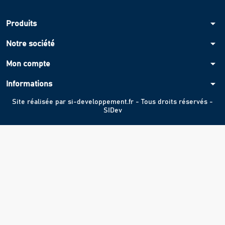
arrow_drop_down
Produits
arrow_drop_down
Notre société
arrow_drop_down
Mon compte
arrow_drop_down
Informations
Site réalisée par
si-developpement.fr
- Tous droits réservés -
SIDev