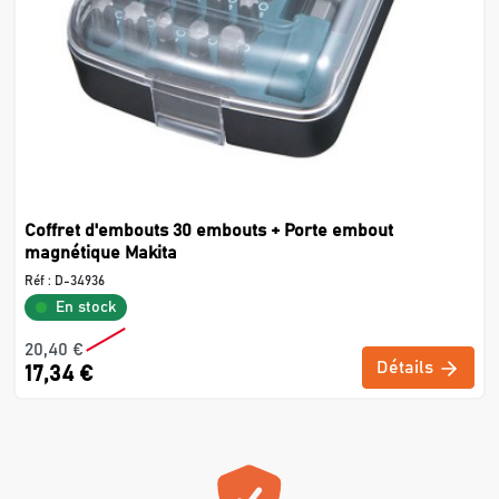
Coffret d'embouts 30 embouts + Porte embout
magnétique Makita
Réf :
D-34936
En stock
20,40 €
Détails
17,34 €