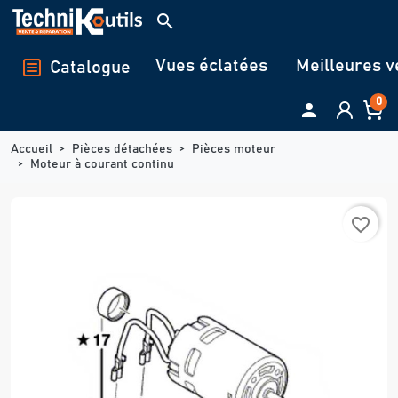
Panneau de gestion des cookies
search
Vues éclatées
Meilleures v
Catalogue
0

Accueil
Pièces détachées
Pièces moteur
Moteur à courant continu
favorite_border