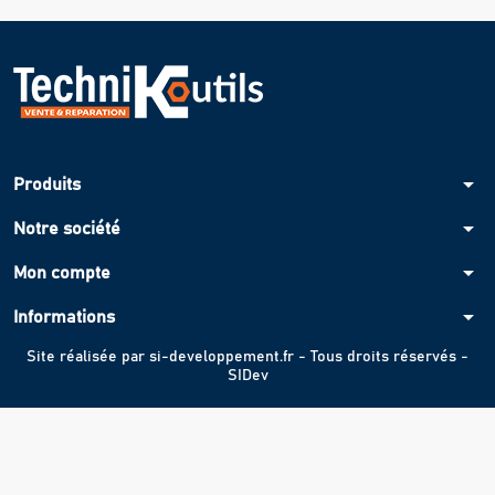
arrow_drop_down
Produits
arrow_drop_down
Notre société
arrow_drop_down
Mon compte
arrow_drop_down
Informations
Site réalisée par
si-developpement.fr
- Tous droits réservés -
SIDev