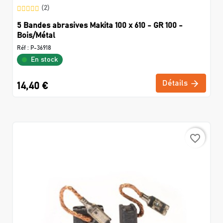
(2)
5 Bandes abrasives Makita 100 x 610 - GR 100 -
Bois/Métal
Réf :
P-36918
En stock
Détails
14,40 €
favorite_border