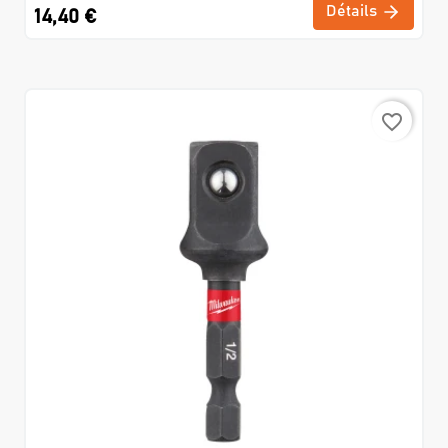
Détails
14,40 €
favorite_border