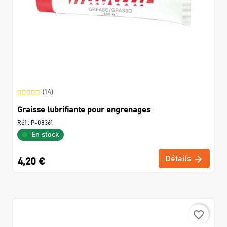
(14)
Graisse lubrifiante pour engrenages
Réf :
P-08361
En stock
Détails
4,20 €
favorite_border