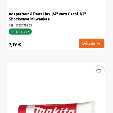
Adaptateur 6 Pans Hex 1/4" vers Carré 1/2"
Shockwave Milwaukee
Réf :
4932478803
En stock
Détails
7,19 €
favorite_border