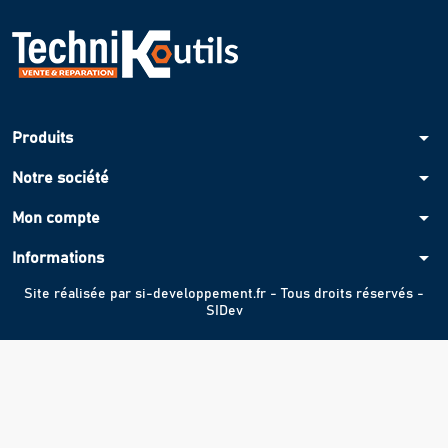
arrow_drop_down
Produits
arrow_drop_down
Notre société
arrow_drop_down
Mon compte
arrow_drop_down
Informations
Site réalisée par
si-developpement.fr
- Tous droits réservés -
SIDev