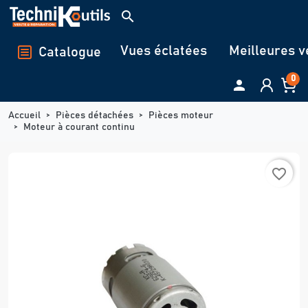
Panneau de gestion des cookies
search
Vues éclatées
Meilleures v
Catalogue
0

Accueil
Pièces détachées
Pièces moteur
Moteur à courant continu
favorite_border