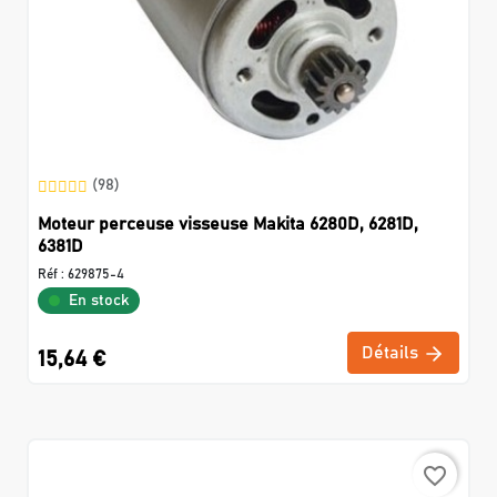
(98)
Moteur perceuse visseuse Makita 6280D, 6281D,
6381D
Réf :
629875-4
En stock
Détails
15,64 €
favorite_border