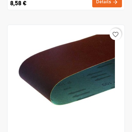
Détails
8,58 €
favorite_border