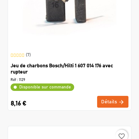
(7)
Jeu de charbons Bosch/Hilti 1 607 014 176 avec
rupteur
Réf :
1129
Disponible sur commande
Détails
8,16 €
favorite_border