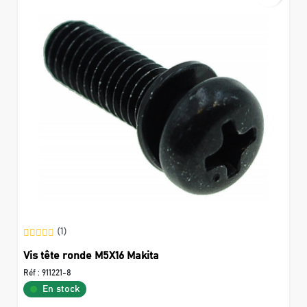
(1)
Vis tête ronde M5X16 Makita
Réf :
911221-8
En stock