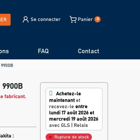
Se connecter
Panier
HER
0
ons
FAQ
Contact
a 9900B
a 9900B
Achetez-le
e fabricant.
maintenant
et
recevez-le
entre
lundi 17 août 2026 et
mercredi 19 août 2026
avec GLS | Relais
kita :
Rupture de stock