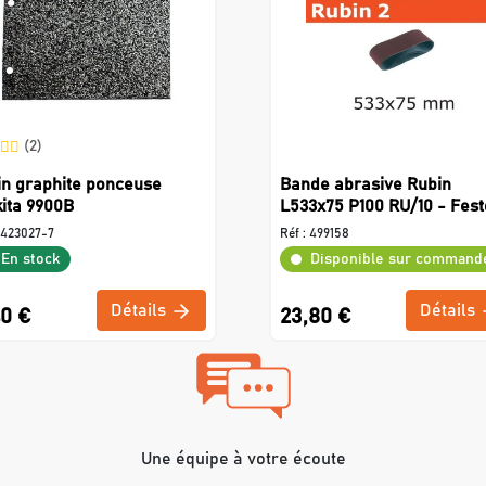
(2)
in graphite ponceuse
Bande abrasive Rubin
ita 9900B
L533x75 P100 RU/10 - Fest
423027-7
Réf :
499158
En stock
Disponible sur command
Détails
Détails
40 €
23,80 €
Une équipe à votre écoute