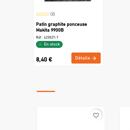
(2)
Patin graphite ponceuse
Makita 9900B
Réf :
423027-7
En stock
Détails
8,40 €
favorite_border