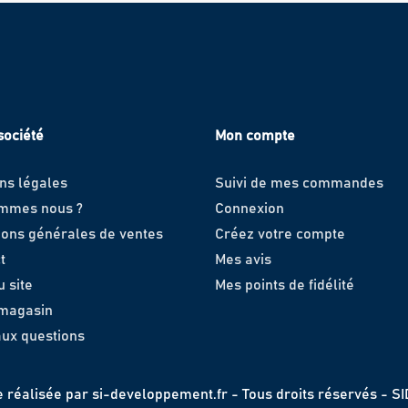
société
Mon compte
ns légales
Suivi de mes commandes
ommes nous ?
Connexion
ions générales de ventes
Créez votre compte
t
Mes avis
u site
Mes points de fidélité
 magasin
aux questions
e réalisée par
si-developpement.fr
- Tous droits réservés - S