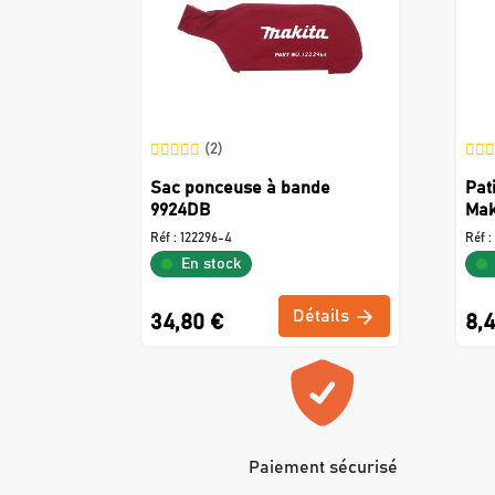
(2)
Sac ponceuse à bande
Pat
9924DB
Mak
Réf :
122296-4
Réf :
En stock
Détails
34,80 €
8,
Paiement sécurisé