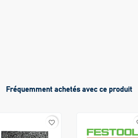
Fréquemment achetés avec ce produit
favorite_border
favo