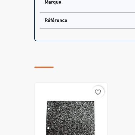
Marque
Référence
favorite_border