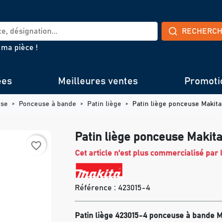
RECHERC
 ma pièce !
ées
Meilleures ventes
Promoti
use
Ponceuse à bande
Patin liège
Patin liège ponceuse Makit
Patin liège ponceuse Makit
favorite_border
Cet article n'est plus commercialisé par l
Référence :
423015-4
Patin liège 423015-4 ponceuse à bande Ma