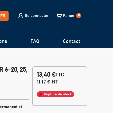
Se connecter
Panier
HER
0
ons
FAQ
Contact
 6-20, 25,
13,40 €
TTC
11,17 € HT
Rupture de stock
permanent et