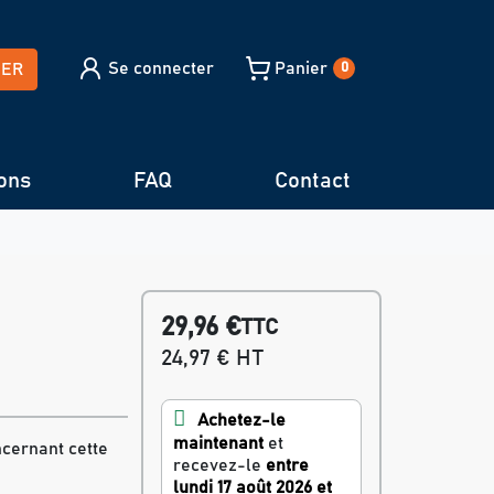
Se connecter
Panier
HER
0
ons
FAQ
Contact
29,96 €
TTC
24,97 € HT
Achetez-le
maintenant
et
ncernant cette
recevez-le
entre
lundi 17 août 2026 et