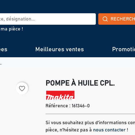
RECHERC
 ma pièce !
ées
Meilleures ventes
Promoti
.
POMPE À HUILE CPL.
favorite_border
Référence :
161346-0
Si vous souhaitez plus d'informations co
pièce, n'hésitez pas à
nous contacter
!