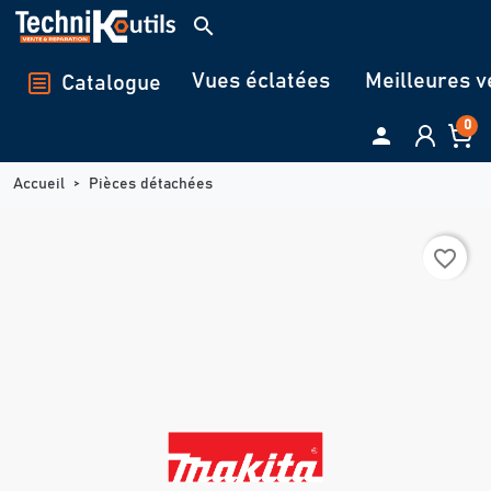
Panneau de gestion des cookies
search
Vues éclatées
Meilleures v
Catalogue
0

Accueil
Pièces détachées
favorite_border