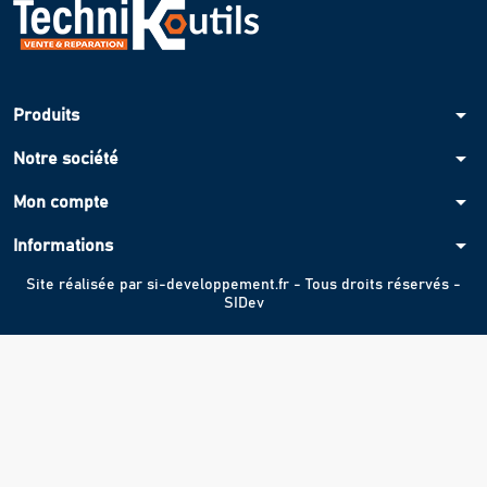
arrow_drop_down
Produits
arrow_drop_down
Notre société
arrow_drop_down
Mon compte
arrow_drop_down
Informations
Site réalisée par
si-developpement.fr
- Tous droits réservés -
SIDev