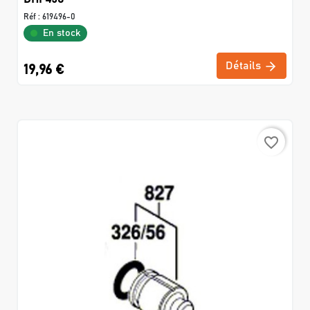
Réf :
619496-0
En stock
Détails
19,96 €
favorite_border