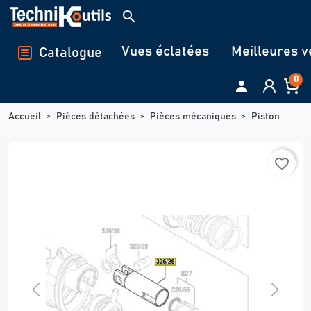
Panneau de gestion des cookies
search
Vues éclatées
Meilleures v
Catalogue
0

Accueil
Pièces détachées
Pièces mécaniques
Piston
favorite_border
Previous
Next