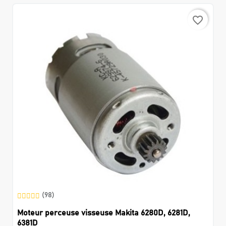
favorite_border
(98)
Moteur perceuse visseuse Makita 6280D, 6281D,
6381D