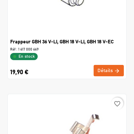
Frappeur GBH 36 V-LI, GBH 18 V-LI, GBH 18 V-EC
Réf :
1 617 000 669
En stock
Détails
19,90 €
favorite_border