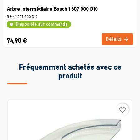
Arbre intermédiaire Bosch 1 607 000 D10
Réf :
1 607 000 D10
Disponible sur commande
Détails
74,90 €
Fréquemment achetés avec ce
produit
favorite_border