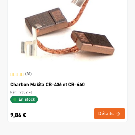
(81)
Charbon Makita CB-436 et CB-440
Réf :
195021-6
En stock
Détails
9,86 €