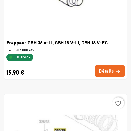
Frappeur GBH 36 V-LI, GBH 18 V-LI, GBH 18 V-EC
Réf :
1 617 000 669
En stock
Détails
19,90 €
favorite_border