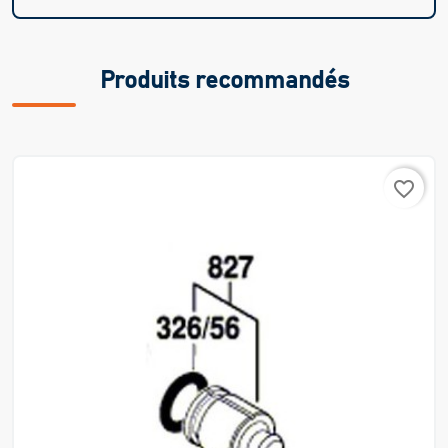
Produits recommandés
favorite_border