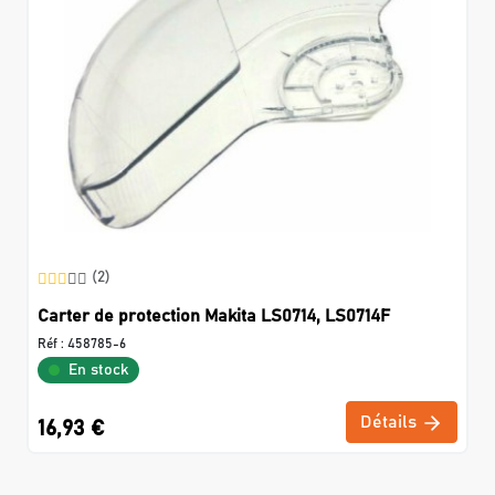
(2)
Carter de protection Makita LS0714, LS0714F
Réf :
458785-6
En stock
Détails
16,93 €