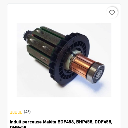
favorite_border
(43)
Induit perceuse Makita BDF458, BHP458, DDF458,
DHP458