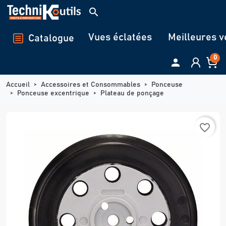
Panneau de gestion des cookies
search
Vues éclatées
Meilleures v
Catalogue
0

Accueil
Accessoires et Consommables
Ponceuse
Ponceuse excentrique
Plateau de ponçage
favorite_border