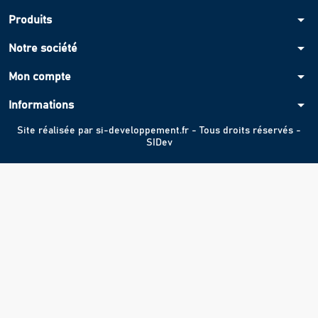
arrow_drop_down
Produits
arrow_drop_down
Notre société
arrow_drop_down
Mon compte
arrow_drop_down
Informations
Site réalisée par
si-developpement.fr
- Tous droits réservés -
SIDev