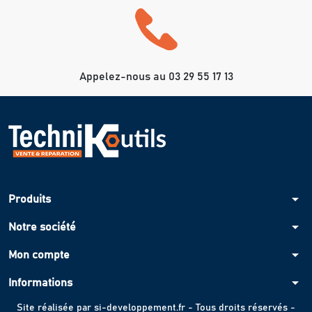
Appelez-nous au 03 29 55 17 13
arrow_drop_down
Produits
arrow_drop_down
Notre société
arrow_drop_down
Mon compte
arrow_drop_down
Informations
Site réalisée par
si-developpement.fr
- Tous droits réservés -