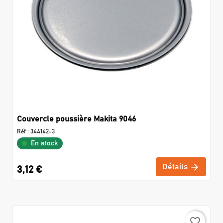
Couvercle poussière Makita 9046
Réf :
344142-3
En stock
Détails
3,12 €
favorite_border