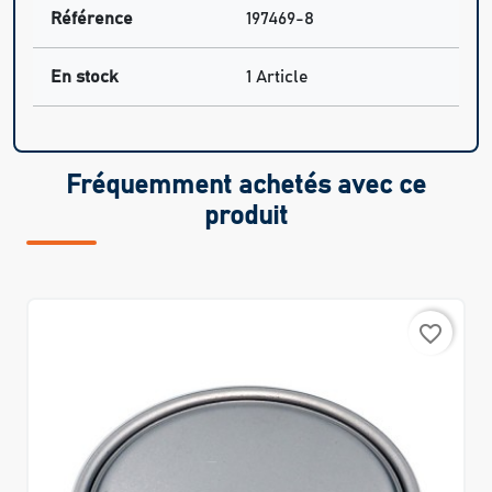
Référence
197469-8
En stock
1 Article
Fréquemment achetés avec ce
produit
favorite_border