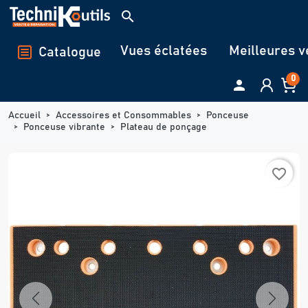
Panneau de gestion des cookies
search
Vues éclatées
Meilleures v
Catalogue
0

Accueil
Accessoires et Consommables
Ponceuse
Ponceuse vibrante
Plateau de ponçage
favorite_border
Previous
Next