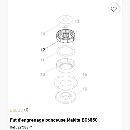
favorite_border
(1)
Fut d'engrenage ponceuse Makita BO6050
Réf :
227387-7