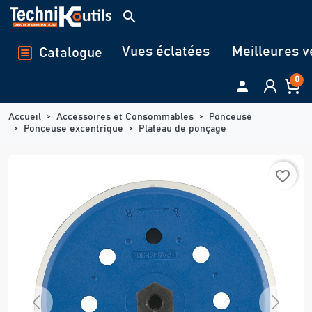
Panneau de gestion des cookies
search
Vues éclatées
Meilleures v
Catalogue
0

Accueil
Accessoires et Consommables
Ponceuse
Ponceuse excentrique
Plateau de ponçage
favorite_border
Previous
Next