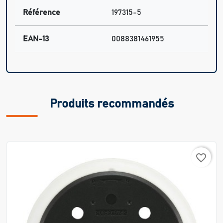
Référence
197315-5
EAN-13
0088381461955
Produits recommandés
favorite_border