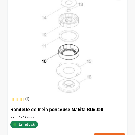
(1)
Rondelle de frein ponceuse Makita BO6050
Réf :
424748-4
En stock