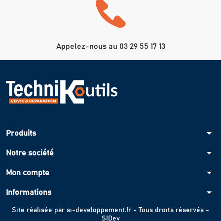
Appelez-nous au 03 29 55 17 13
arrow_drop_down
Produits
arrow_drop_down
Notre société
arrow_drop_down
Mon compte
arrow_drop_down
Informations
Site réalisée par
si-developpement.fr
- Tous droits réservés -
SIDev