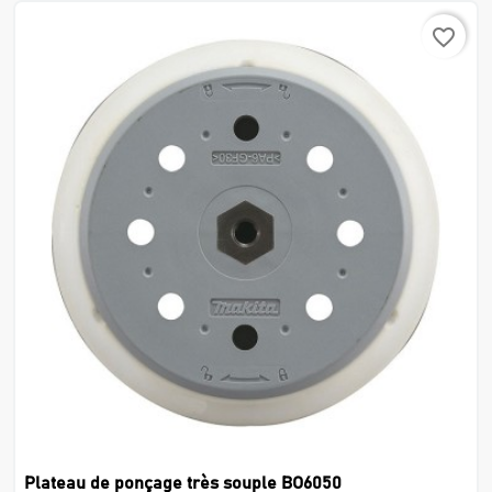
favorite_border
Plateau de ponçage très souple BO6050