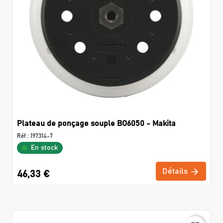
Plateau de ponçage souple BO6050 - Makita
Réf :
197314-7
En stock
Détails
46,33 €