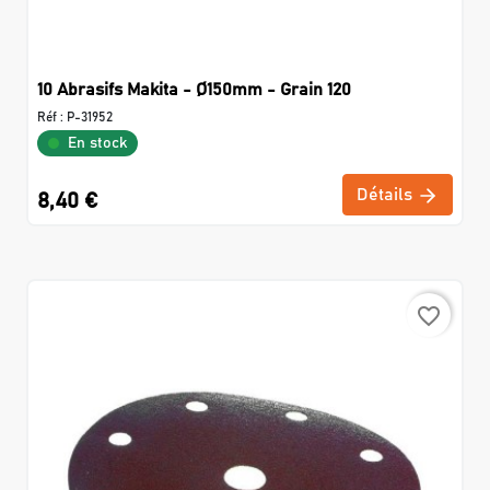
10 Abrasifs Makita - Ø150mm - Grain 120
Réf :
P-31952
En stock
Détails
8,40 €
favorite_border