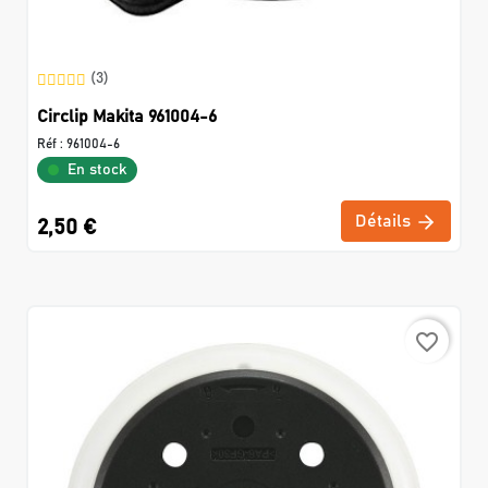
(3)
Circlip Makita 961004-6
Réf :
961004-6
En stock
Détails
2,50 €
favorite_border