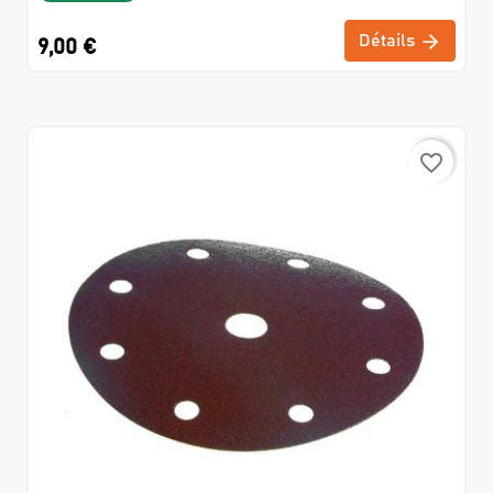
Détails
9,00 €
favorite_border