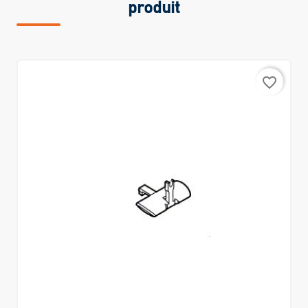
produit
favorite_border