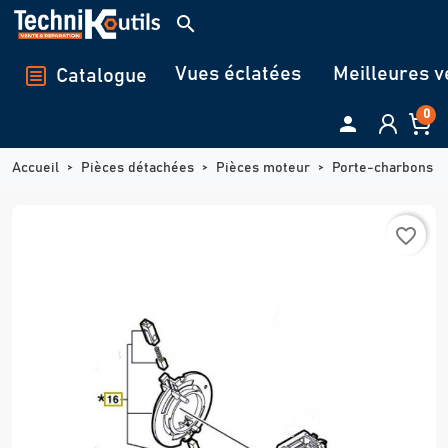
Panneau de gestion des cookies
search
Vues éclatées
Meilleures v
Catalogue
0

Accueil
Pièces détachées
Pièces moteur
Porte-charbons
favorite_border