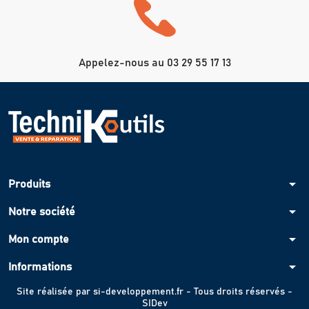
Appelez-nous au 03 29 55 17 13
arrow_drop_down
Produits
arrow_drop_down
Notre société
arrow_drop_down
Mon compte
arrow_drop_down
Informations
Site réalisée par
si-developpement.fr
- Tous droits réservés -
SIDev