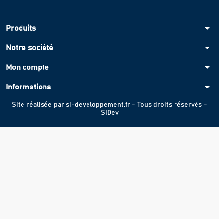
arrow_drop_down
Produits
arrow_drop_down
Notre société
arrow_drop_down
Mon compte
arrow_drop_down
Informations
Site réalisée par
si-developpement.fr
- Tous droits réservés -
SIDev