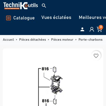
Panneau de gestion des cookies
search
Vues éclatées
Meilleures v
Catalogue
0

Accueil
Pièces détachées
Pièces moteur
Porte-charbons
favorite_border