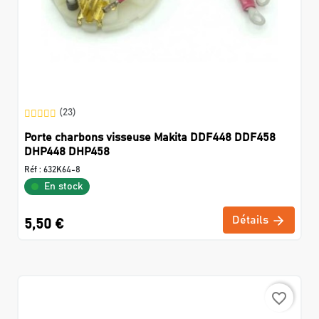
(23)
Porte charbons visseuse Makita DDF448 DDF458
DHP448 DHP458
Réf :
632K64-8
En stock
Détails
5,50 €
favorite_border