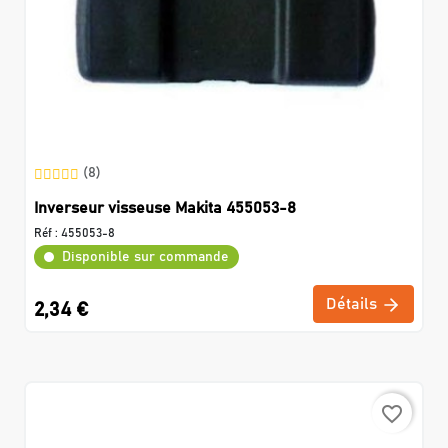
(8)
Inverseur visseuse Makita 455053-8
Réf :
455053-8
Disponible sur commande
Détails
2,34 €
favorite_border