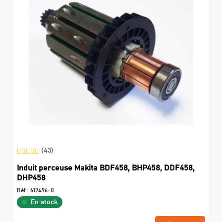
(43)
Induit perceuse Makita BDF458, BHP458, DDF458,
DHP458
Réf :
619496-0
En stock