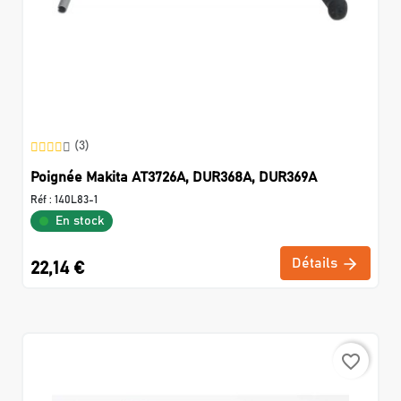
(3)
Poignée Makita AT3726A, DUR368A, DUR369A
Réf :
140L83-1
En stock
Détails
22,14 €
favorite_border