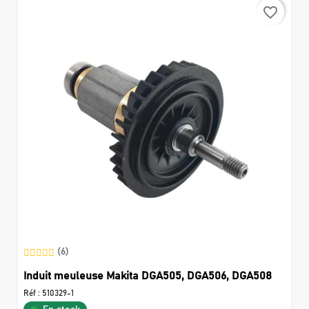
favorite_border
(6)
Induit meuleuse Makita DGA505, DGA506, DGA508
Réf :
510329-1