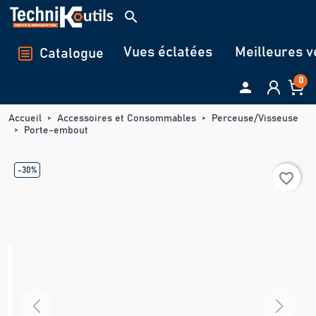
Panneau de gestion des cookies
search
Vues éclatées
Meilleures v
Catalogue
0

Accueil
Accessoires et Consommables
Perceuse/Visseuse
Porte-embout
-30%
favorite_border
Previous
Next