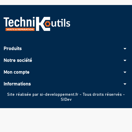
arrow_drop_down
Produits
arrow_drop_down
Notre société
arrow_drop_down
Mon compte
arrow_drop_down
Informations
Site réalisée par
si-developpement.fr
- Tous droits réservés -
SIDev