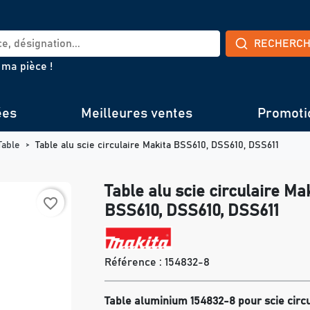
RECHERC
 ma pièce !
ées
Meilleures ventes
Promoti
Table
Table alu scie circulaire Makita BSS610, DSS610, DSS611
Table alu scie circulaire Ma
favorite_border
BSS610, DSS610, DSS611
Référence :
154832-8
Table aluminium 154832-8 pour scie circu