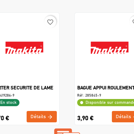
favorite_border
favo
TER SECURITE DE LAME
BAGUE APPUI ROULEMEN
419286-9
Réf :
285845-9
En stock
Disponible sur command
Détails
Détails
70 €
3,90 €