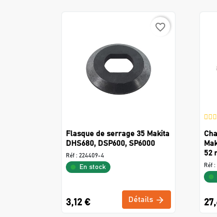
favorite_border
Flasque de serrage 35 Makita
Cha
DHS680, DSP600, SP6000
Mak
52 
Réf :
224409-4
Réf :
En stock
Détails
3,12 €
27