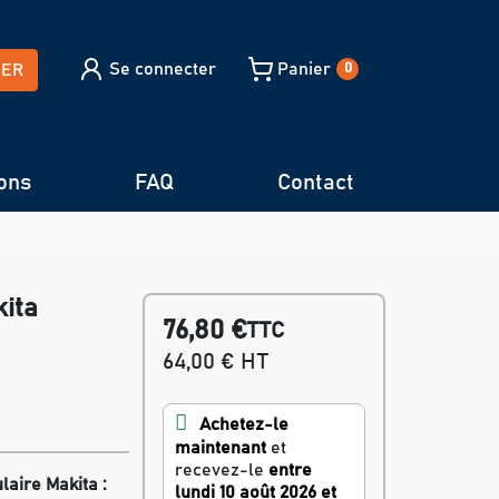
Se connecter
Panier
HER
0
ons
FAQ
Contact
kita
76,80 €
TTC
64,00 € HT
Achetez-le
maintenant
et
recevez-le
entre
laire Makita :
lundi 10 août 2026 et