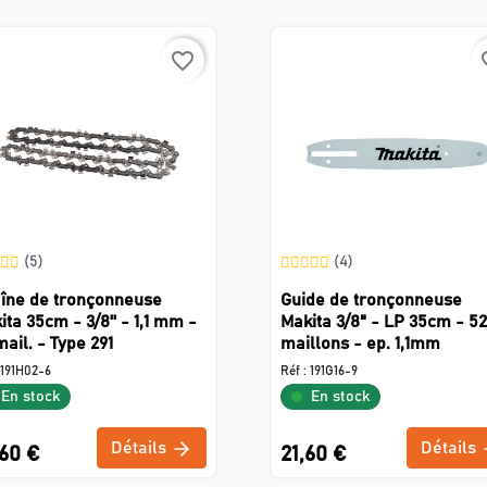
favorite_border
favo
(5)
(4)
îne de tronçonneuse
Guide de tronçonneuse
ita 35cm - 3/8'' - 1,1 mm -
Makita 3/8" - LP 35cm - 52
mail. - Type 291
maillons - ep. 1,1mm
191H02-6
Réf :
191G16-9
En stock
En stock
Détails
Détails
,60 €
21,60 €