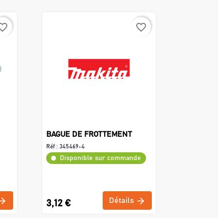
rite_border
favorite_border
BAGUE DE FROTTEMENT
Réf :
345469-4
Disponible sur commande
Détails
3,12 €