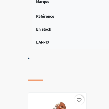
Marque
Référence
En stock
EAN-13
favorite_border