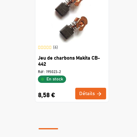
(6)
Jeu de charbons Makita CB-
442
Réf :
195023-2
En stock
Détails
8,58 €