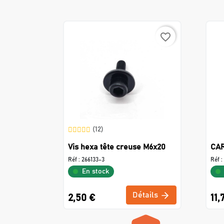
favorite_border
(12)
Vis hexa tête creuse M6x20
CAR
Réf :
266133-3
Réf :
En stock
Détails
2,50 €
11,