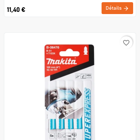
Détails
11,40 €
favorite_border