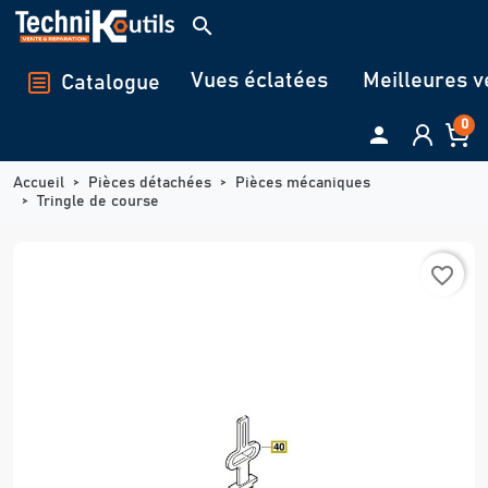
Panneau de gestion des cookies
search
Vues éclatées
Meilleures v
Catalogue
0

Accueil
Pièces détachées
Pièces mécaniques
Tringle de course
favorite_border