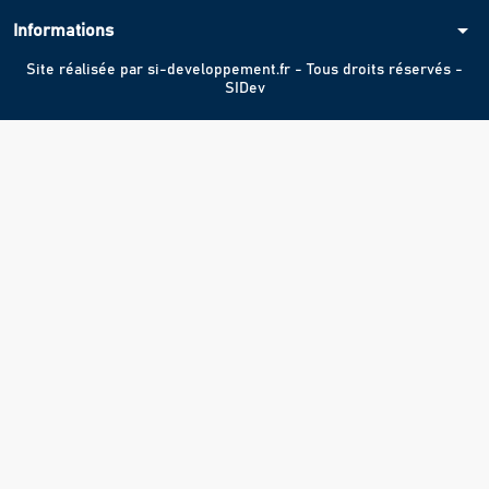
arrow_drop_down
Informations
Site réalisée par
si-developpement.fr
- Tous droits réservés -
SIDev