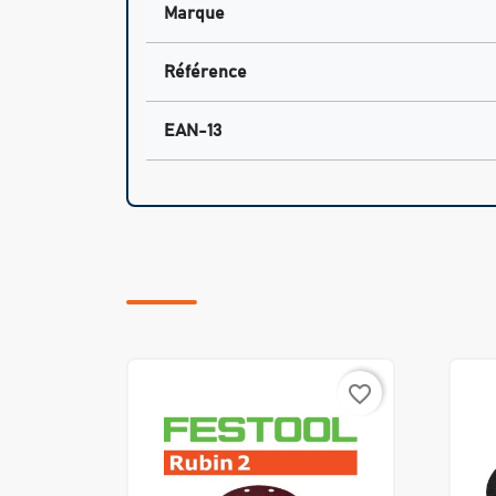
Marque
Référence
EAN-13
favorite_border