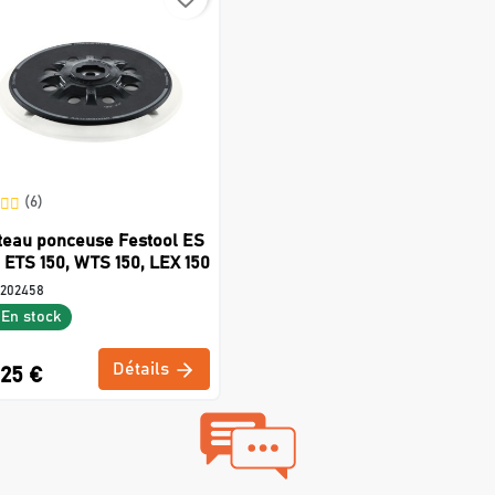
(6)
teau ponceuse Festool ES
, ETS 150, WTS 150, LEX 150
202458
En stock
Détails
,25 €