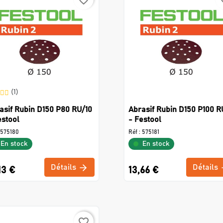
favorite_border
favo
(1)
asif Rubin D150 P80 RU/10
Abrasif Rubin D150 P100 R
estool
- Festool
575180
Réf :
575181
En stock
En stock
Détails
Détails
13 €
13,66 €
favorite_border