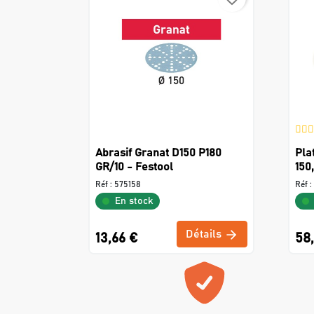
Abrasif Granat D150 P180
Pla
GR/10 - Festool
150
Réf :
575158
Réf :
En stock
Détails
13,66 €
58