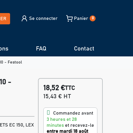
Se connecter
Panier
HER
0
ons
FAQ
Contact
10 - Festool
10 -
18,52 €
TTC
15,43 € HT
Commandez avant
3 heures et 28
 ETS EC 150, LEX
minutes
et recevez-le
entre mardi 18 août