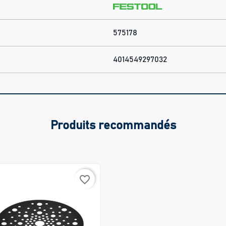
575178
4014549297032
Produits recommandés
favorite_border