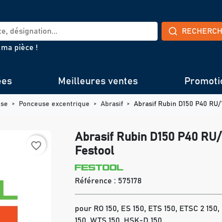
RECHERC
 ma pièce !
ées
Meilleures ventes
Promoti
use
Ponceuse excentrique
Abrasif
Abrasif Rubin D150 P40 RU/
Abrasif Rubin D150 P40 RU/
favorite_border
Festool
Référence :
575178
pour RO 150, ES 150, ETS 150, ETSC 2 150,
150, WTS 150, HSK-D 150