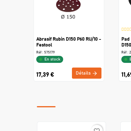
Abrasif Rubin D150 P60 RU/10 -
Pad 
Festool
D150
Réf :
575179
Réf :
En stock
Détails
17,39 €
11,6