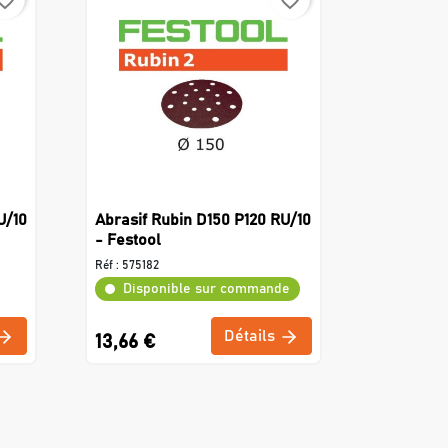
rite_border
favorite_border
U/10
Abrasif Rubin D150 P120 RU/10
- Festool
Réf :
575182
Disponible sur commande
Détails
13,66 €