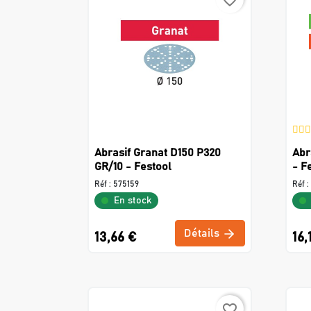
favorite_border
Abrasif Granat D150 P320
Abr
GR/10 - Festool
- F
Réf :
575159
Réf :
En stock
Détails
13,66 €
16,
favorite_border