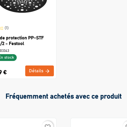
(1)
de protection PP-STF
/2 - Festool
203343
En stock
Détails
9 €
Fréquemment achetés avec ce produit