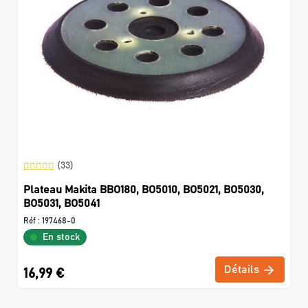
(33)
Plateau Makita BBO180, BO5010, BO5021, BO5030,
BO5031, BO5041
Réf :
197468-0
En stock
Détails
16,99 €