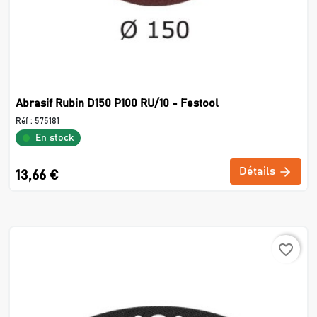
Abrasif Rubin D150 P100 RU/10 - Festool
Réf :
575181
En stock
Détails
13,66 €
favorite_border