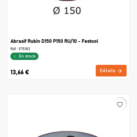
Abrasif Rubin D150 P150 RU/10 - Festool
Réf :
575183
En stock
Détails
13,66 €
favorite_border