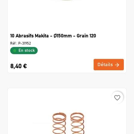
10 Abrasifs Makita - Ø150mm - Grain 120
Réf :
P-31952
En stock
Détails
8,40 €
favorite_border