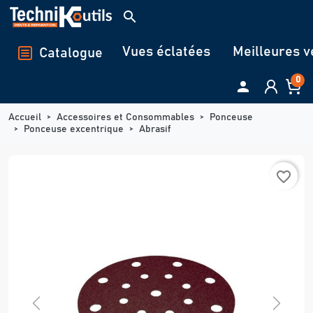
Panneau de gestion des cookies
search
Vues éclatées
Meilleures v
Catalogue
0

Accueil
Accessoires et Consommables
Ponceuse
Ponceuse excentrique
Abrasif
favorite_border
Previous
Next