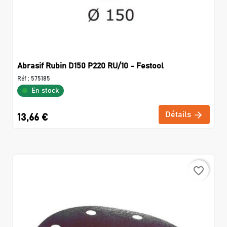
Abrasif Rubin D150 P220 RU/10 - Festool
Réf :
575185
En stock
Détails
13,66 €
favorite_border