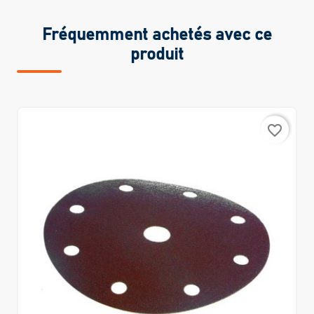
Fréquemment achetés avec ce
produit
favorite_border