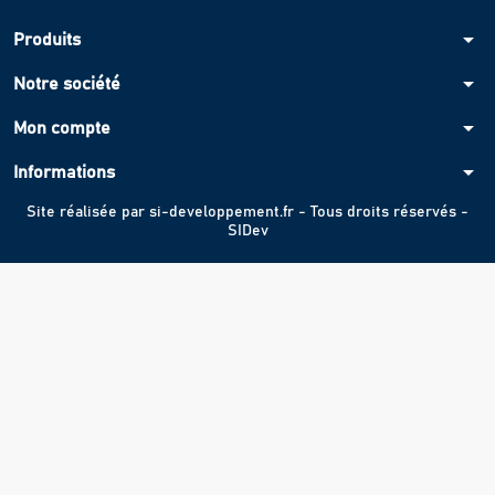
arrow_drop_down
Produits
arrow_drop_down
Notre société
arrow_drop_down
Mon compte
arrow_drop_down
Informations
Site réalisée par
si-developpement.fr
- Tous droits réservés -
SIDev