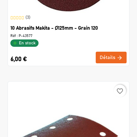
(3)
10 Abrasifs Makita - Ø125mm - Grain 120
Réf :
P-43577
En stock
Détails
6,00 €
favorite_border