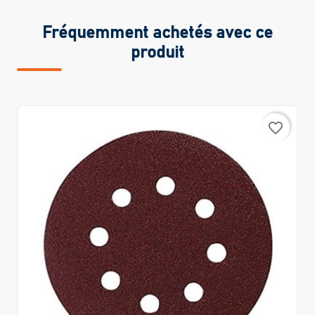
Fréquemment achetés avec ce
produit
favorite_border