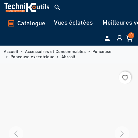
Panneau de gestion des cookies
search
Vues éclatées
Meilleures v
Catalogue
0

Accueil
Accessoires et Consommables
Ponceuse
Ponceuse excentrique
Abrasif
favorite_border
Previous
Next