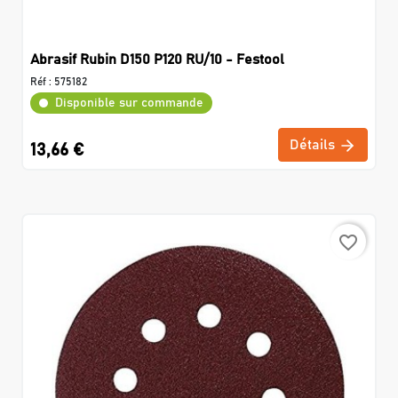
Abrasif Rubin D150 P120 RU/10 - Festool
Réf :
575182
Disponible sur commande
Détails
13,66 €
favorite_border