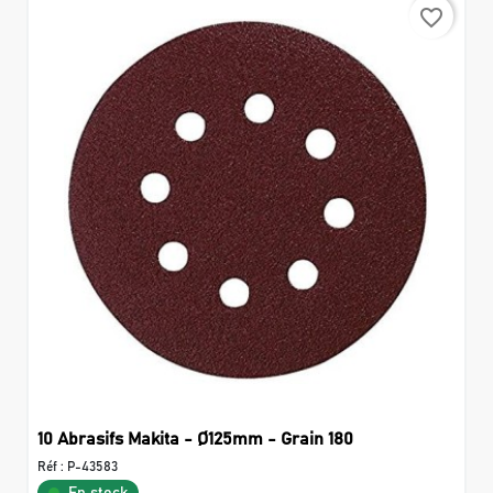
favorite_border
10 Abrasifs Makita - Ø125mm - Grain 180
Réf :
P-43583