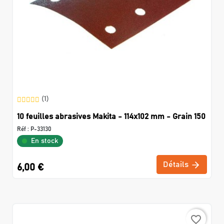
(1)
10 feuilles abrasives Makita - 114x102 mm - Grain 150
Réf :
P-33130
En stock
Détails
6,00 €
favorite_border