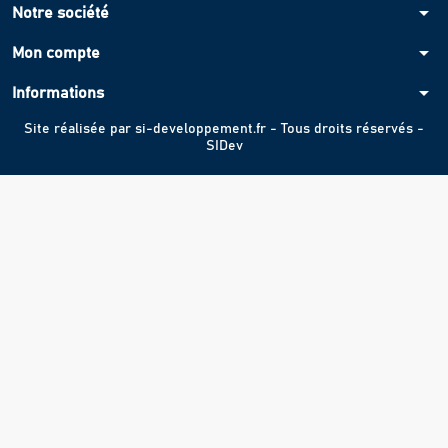
arrow_drop_down
Notre société
arrow_drop_down
Mon compte
arrow_drop_down
Informations
Site réalisée par
si-developpement.fr
- Tous droits réservés -
SIDev