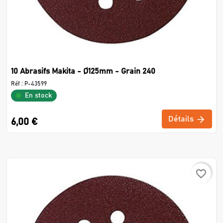
10 Abrasifs Makita - Ø125mm - Grain 240
Réf :
P-43599
En stock
Détails
6,00 €
favorite_border