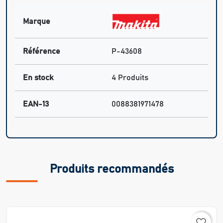
Marque
Référence
P-43608
En stock
4 Produits
EAN-13
0088381971478
Produits recommandés
favorite_border