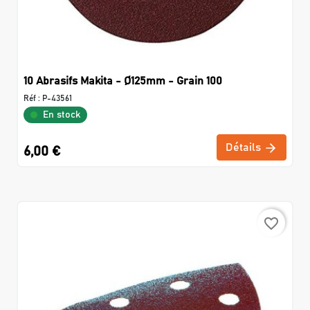
10 Abrasifs Makita - Ø125mm - Grain 100
Réf :
P-43561
En stock
Détails
6,00 €
favorite_border