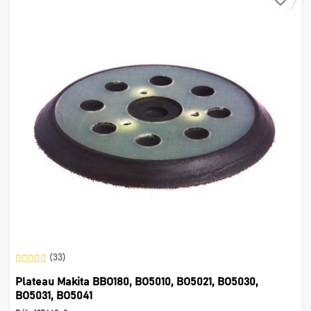
(33)
Plateau Makita BBO180, BO5010, BO5021, BO5030,
BO5031, BO5041