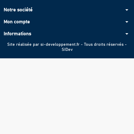
arrow_drop_down
Notre société
arrow_drop_down
Mon compte
arrow_drop_down
Informations
Site réalisée par
si-developpement.fr
- Tous droits réservés -
SIDev