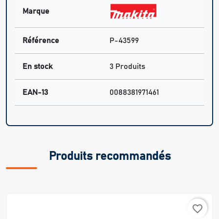
Marque
Référence
P-43599
En stock
3 Produits
EAN-13
0088381971461
Produits recommandés
favorite_border