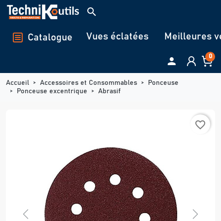
Panneau de gestion des cookies
search
Vues éclatées
Meilleures v
Catalogue
0

Accueil
Accessoires et Consommables
Ponceuse
Ponceuse excentrique
Abrasif
favorite_border
Previous
Next