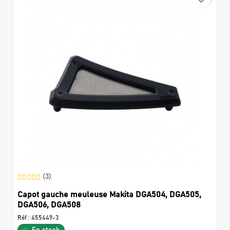
(3)
Capot gauche meuleuse Makita DGA504, DGA505,
DGA506, DGA508
Réf :
455449-3