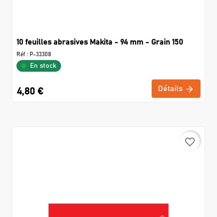
10 feuilles abrasives Makita - 94 mm - Grain 150
Réf :
P-33308
En stock
Détails
4,80 €
favorite_border