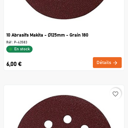
10 Abrasifs Makita - Ø125mm - Grain 180
Réf :
P-43583
En stock
Détails
6,00 €
favorite_border