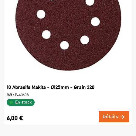
10 Abrasifs Makita - Ø125mm - Grain 320
Réf :
P-43608
En stock
Détails
6,00 €