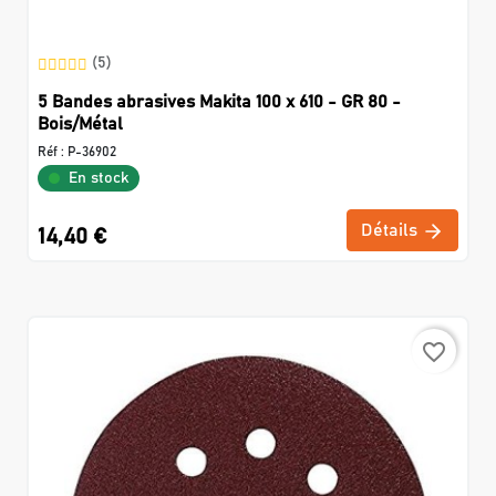
(5)
5 Bandes abrasives Makita 100 x 610 - GR 80 -
Bois/Métal
Réf :
P-36902
En stock
Détails
14,40 €
favorite_border