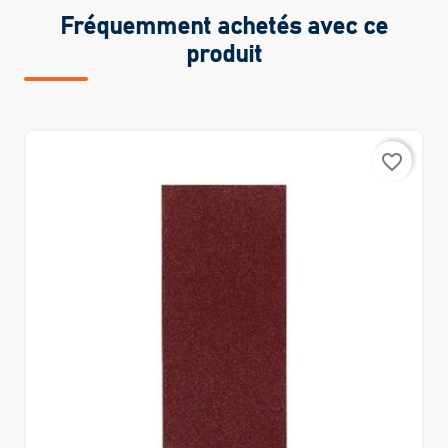
Fréquemment achetés avec ce
produit
favorite_border