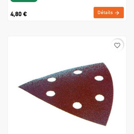
Détails
4,80 €
favorite_border