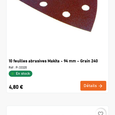
10 feuilles abrasives Makita - 94 mm - Grain 240
Réf :
P-33320
En stock
Détails
4,80 €
favorite_border