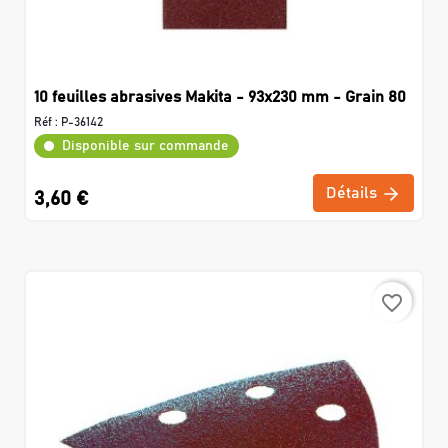
10 feuilles abrasives Makita - 93x230 mm - Grain 80
Réf :
P-36142
Disponible sur commande
Détails
3,60 €
favorite_border