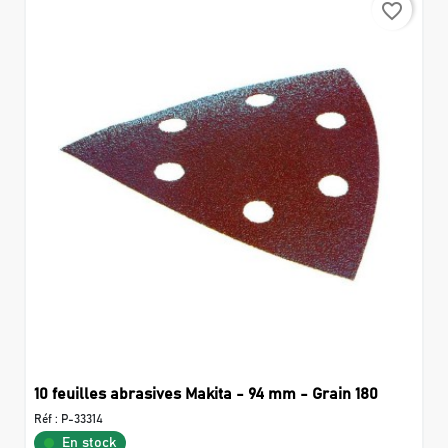
favorite_border
10 feuilles abrasives Makita - 94 mm - Grain 180
Réf :
P-33314
En stock