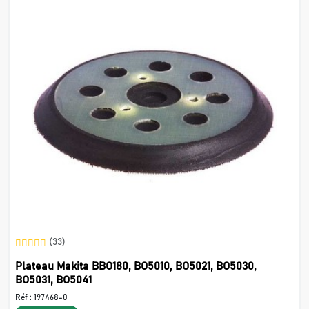
(33)
Plateau Makita BBO180, BO5010, BO5021, BO5030,
BO5031, BO5041
Réf :
197468-0