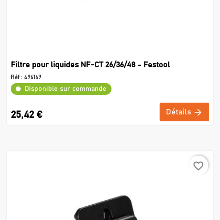
Filtre pour liquides NF-CT 26/36/48 - Festool
Réf :
496169
Disponible sur commande
Détails
25,42 €
favorite_border