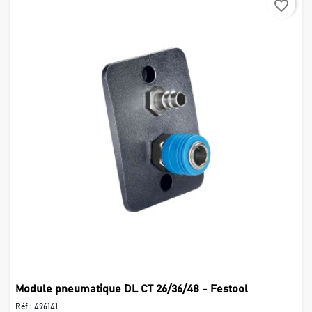
favorite_border
Module pneumatique DL CT 26/36/48 - Festool
Réf :
496141