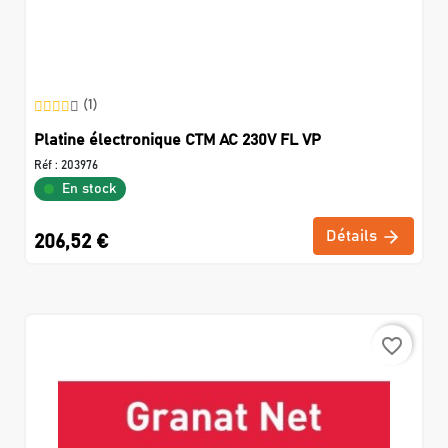
(1)
Platine électronique CTM AC 230V FL VP
Réf :
203976
En stock
Détails
206,52 €
favorite_border