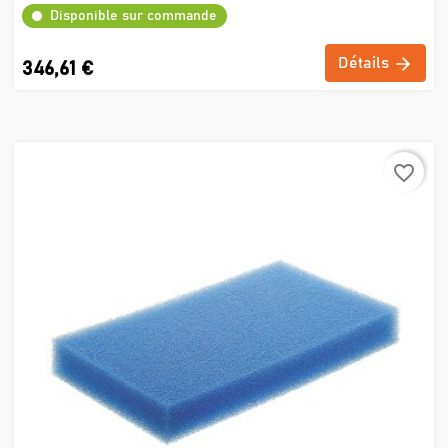
Disponible sur commande
Détails
346,61 €
favorite_border