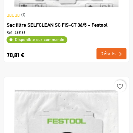
(1)
Sac filtre SELFCLEAN SC FIS-CT 36/5 - Festool
Réf :
496186
Disponible sur commande
Détails
70,81 €
favorite_border