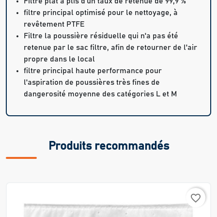
Filtre plat à plis d'un taux de retenue de 99,9 %
filtre principal optimisé pour le nettoyage, à
revêtement PTFE
Filtre la poussière résiduelle qui n'a pas été
retenue par le sac filtre, afin de retourner de l'air
propre dans le local
filtre principal haute performance pour
l'aspiration de poussières très fines de
dangerosité moyenne des catégories L et M
Produits recommandés
favorite_border