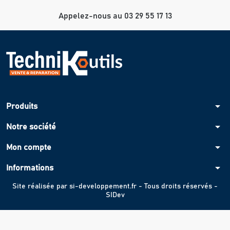
Appelez-nous au 03 29 55 17 13
arrow_drop_down
Produits
arrow_drop_down
Notre société
arrow_drop_down
Mon compte
arrow_drop_down
Informations
Site réalisée par
si-developpement.fr
- Tous droits réservés -
SIDev