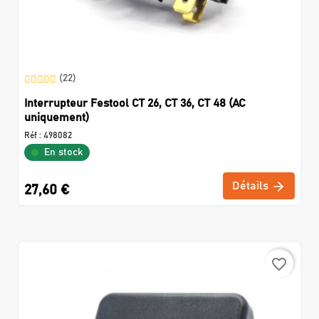
(22)
Interrupteur Festool CT 26, CT 36, CT 48 (AC
uniquement)
Réf :
498082
En stock
Détails
27,60 €
favorite_border