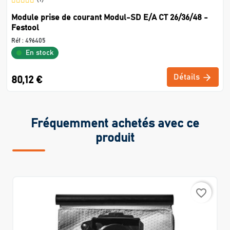
Module prise de courant Modul-SD E/A CT 26/36/48 -
Festool
Réf :
496405
En stock
Détails
80,12 €
Fréquemment achetés avec ce
produit
favorite_border