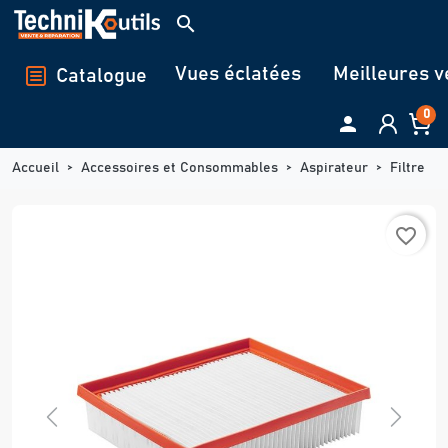
Panneau de gestion des cookies
search
Vues éclatées
Meilleures v
Catalogue
0

Accueil
Accessoires et Consommables
Aspirateur
Filtre
favorite_border
Previous
Next