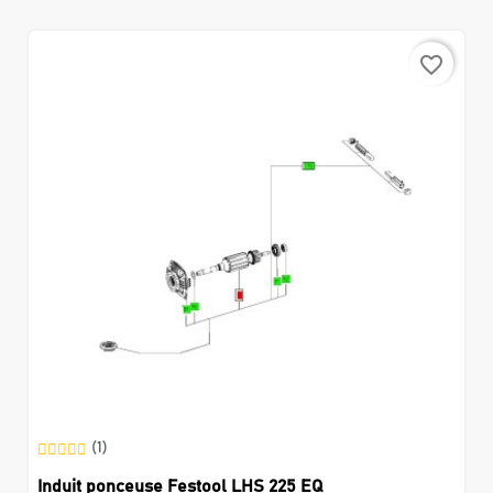
favorite_border
(1)
Induit ponceuse Festool LHS 225 EQ