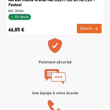
Abrasif maillé Granat Net D225 P120 GR NET/25 -
Festool
Réf :
203314
En stock
Détails
66,85 €
Paiement sécurisé
Une équipe à votre écoute