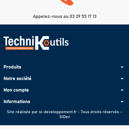
Appelez-nous au 03 29 55 17 13
arrow_drop_down
Produits
arrow_drop_down
Notre société
arrow_drop_down
Mon compte
arrow_drop_down
Informations
Site réalisée par
si-developpement.fr
- Tous droits réservés -
SIDev