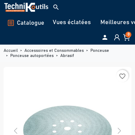
Panneau de gestion des cookies
search
Vues éclatées
Meilleures v
Catalogue
0

Accueil
Accessoires et Consommables
Ponceuse
Ponceuse autoportées
Abrasif
favorite_border
Previous
Next