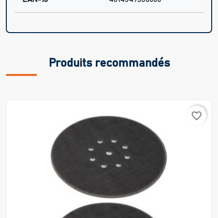
Produits recommandés
favorite_border