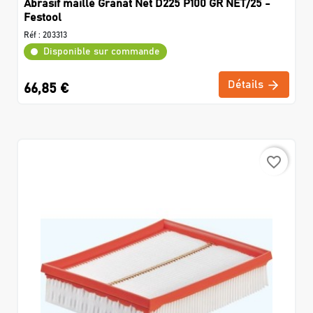
Abrasif maillé Granat Net D225 P100 GR NET/25 -
Festool
Réf :
203313
Disponible sur commande
Détails
66,85 €
favorite_border