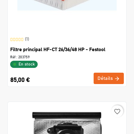
(1)
Filtre principal HF-CT 26/36/48 HP - Festool
Réf :
203759
En stock
Détails
85,00 €
favorite_border