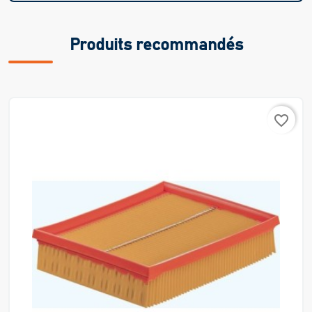
Produits recommandés
favorite_border