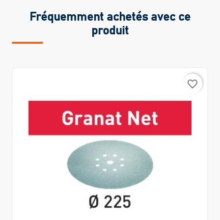
Fréquemment achetés avec ce
produit
favorite_border