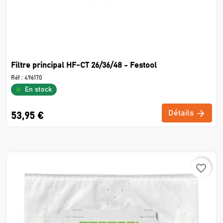
Filtre principal HF-CT 26/36/48 - Festool
Réf :
496170
En stock
Détails
53,95 €
favorite_border