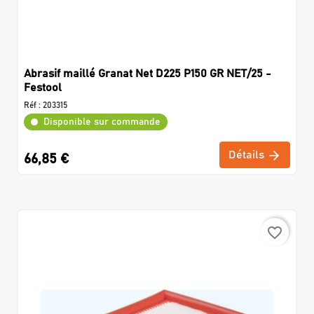
Abrasif maillé Granat Net D225 P150 GR NET/25 -
Festool
Réf :
203315
Disponible sur commande
Détails
66,85 €
favorite_border