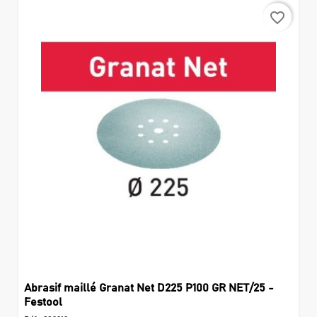
favorite_border
Abrasif maillé Granat Net D225 P100 GR NET/25 -
Festool