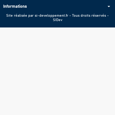
arrow_drop_down
Informations
Site réalisée par
si-developpement.fr
- Tous droits réservés -
SIDev