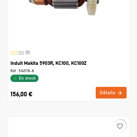
(1)
Induit Makita 5903R, KC100, KC100Z
Réf :
516578-8
En stock
Détails
156,00 €
favorite_border