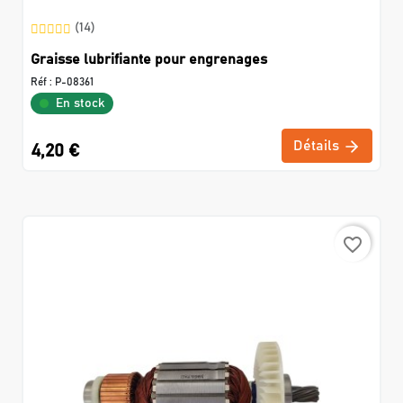
(14)
Graisse lubrifiante pour engrenages
Réf :
P-08361
En stock
Détails
4,20 €
favorite_border