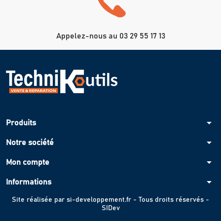
Appelez-nous au 03 29 55 17 13
arrow_drop_down
Produits
arrow_drop_down
Notre société
arrow_drop_down
Mon compte
arrow_drop_down
Informations
Site réalisée par
si-developpement.fr
- Tous droits réservés -
SIDev