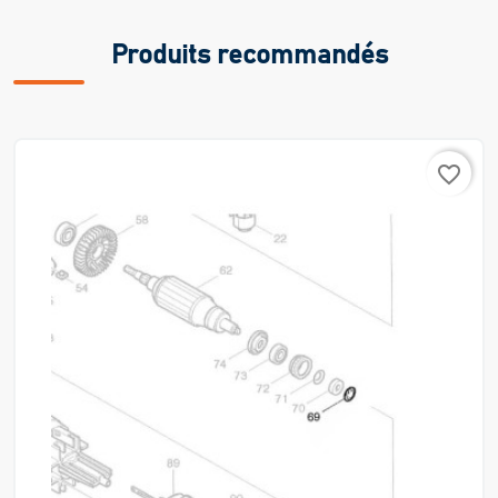
Produits recommandés
favorite_border