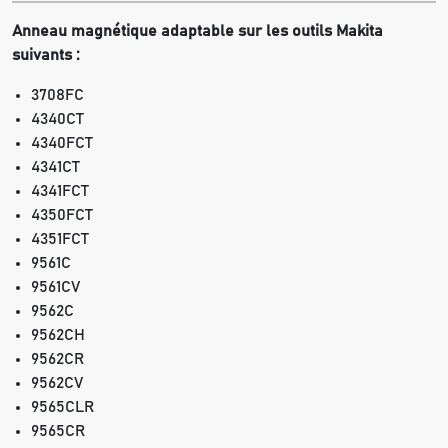
Anneau magnétique adaptable sur les outils Makita
suivants :
3708FC
4340CT
4340FCT
4341CT
4341FCT
4350FCT
4351FCT
9561C
9561CV
9562C
9562CH
9562CR
9562CV
9565CLR
9565CR