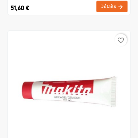
Détails
51,60 €
favorite_border