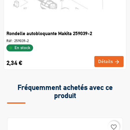
Rondelle autobloquante Makita 259039-2
Réf :
259039-2
En stock
Détails
2,34 €
Fréquemment achetés avec ce
produit
favorite_border