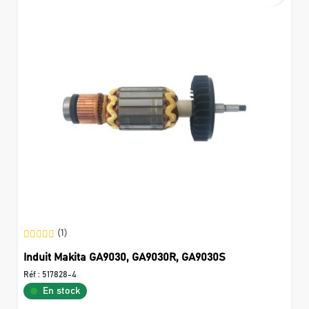
(1)
Induit Makita GA9030, GA9030R, GA9030S
Réf :
517828-4
En stock