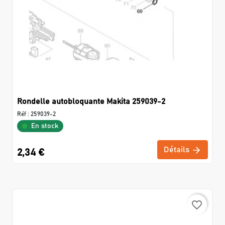
Rondelle autobloquante Makita 259039-2
Réf :
259039-2
En stock
Détails
2,34 €
favorite_border