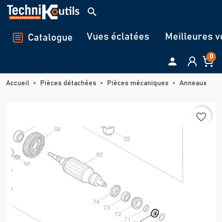
Panneau de gestion des cookies
search
Vues éclatées
Meilleures v
Catalogue
0

Accueil
Pièces détachées
Pièces mécaniques
Anneaux
favorite_border