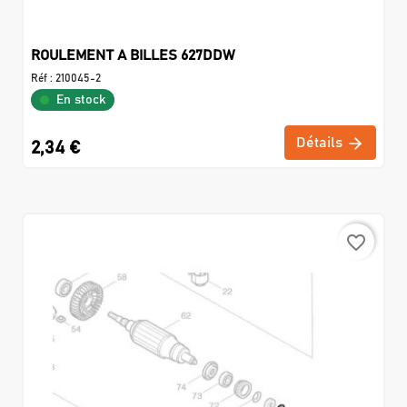
ROULEMENT A BILLES 627DDW
Réf :
210045-2
En stock
Détails
2,34 €
favorite_border