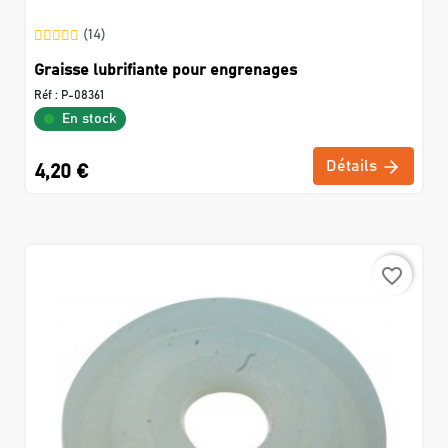
(14)
Graisse lubrifiante pour engrenages
Réf :
P-08361
En stock
Détails
4,20 €
favorite_border