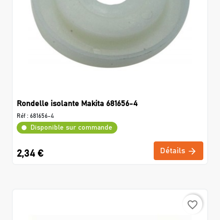
Rondelle isolante Makita 681656-4
Réf :
681656-4
Disponible sur commande
Détails
2,34 €
favorite_border