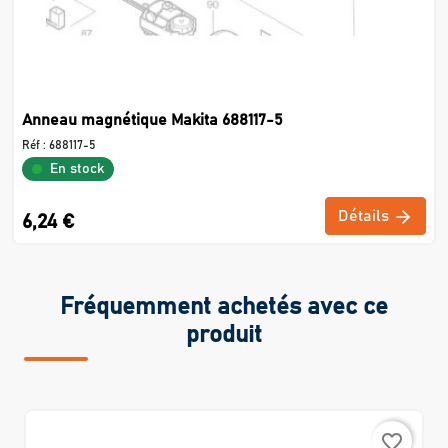
Anneau magnétique Makita 688117-5
Réf :
688117-5
En stock
Détails
6,24 €
Fréquemment achetés avec ce
produit
favorite_border