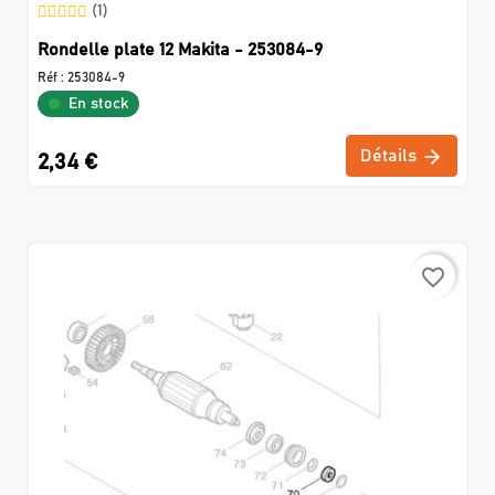
(1)
Rondelle plate 12 Makita - 253084-9
Réf :
253084-9
En stock
Détails
2,34 €
favorite_border