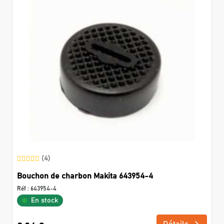
(4)
Bouchon de charbon Makita 643954-4
Réf :
643954-4
En stock
Détails