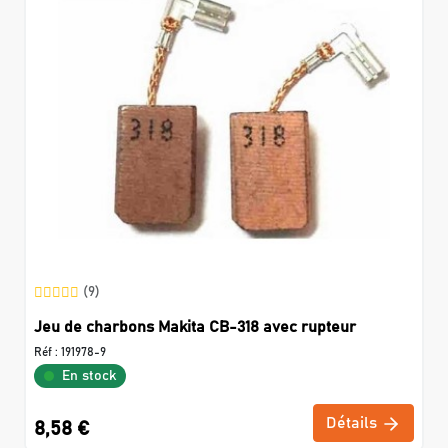
(9)
Jeu de charbons Makita CB-318 avec rupteur
Réf :
191978-9
En stock
Détails
8,58 €