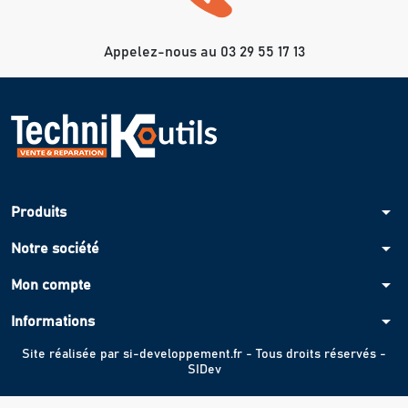
Appelez-nous au 03 29 55 17 13
arrow_drop_down
Produits
arrow_drop_down
Notre société
arrow_drop_down
Mon compte
arrow_drop_down
Informations
Site réalisée par
si-developpement.fr
- Tous droits réservés -
SIDev