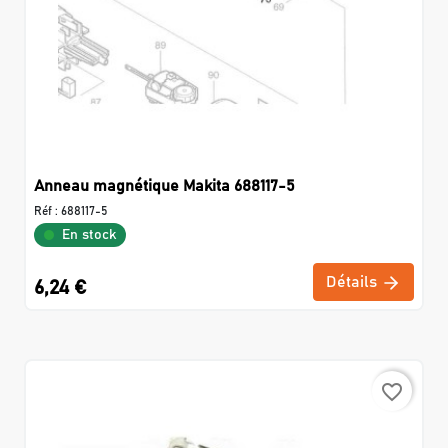
Anneau magnétique Makita 688117-5
Réf :
688117-5
En stock
Détails
6,24 €
favorite_border