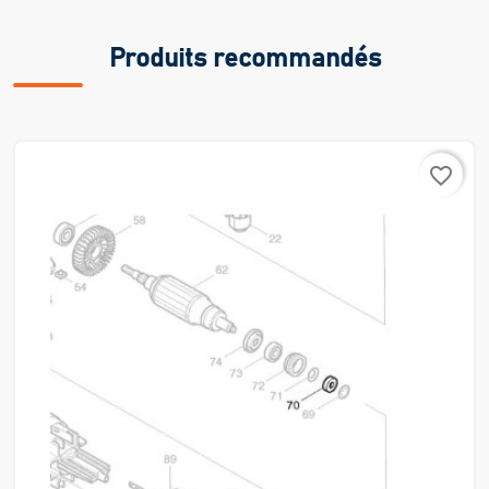
Produits recommandés
favorite_border