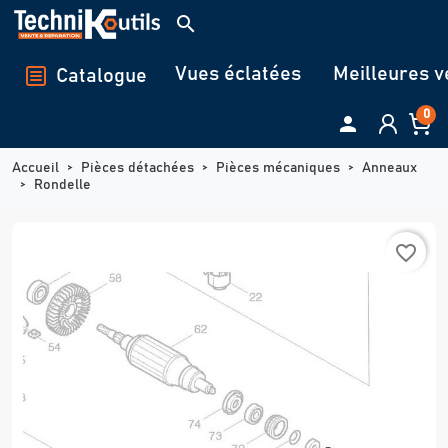
Panneau de gestion des cookies
search
Vues éclatées
Meilleures v
Catalogue
0

Accueil
Pièces détachées
Pièces mécaniques
Anneaux
Rondelle
favorite_border