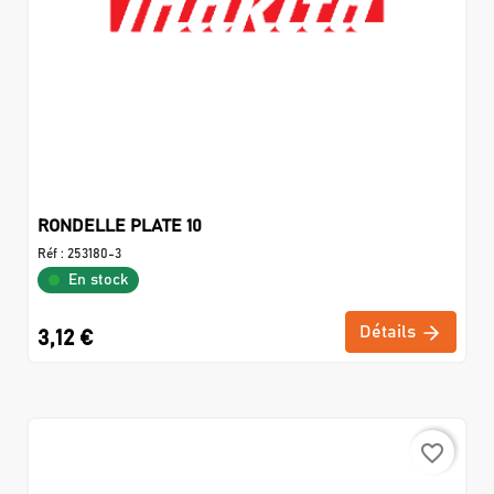
RONDELLE PLATE 10
Réf :
253180-3
En stock
Détails
3,12 €
favorite_border