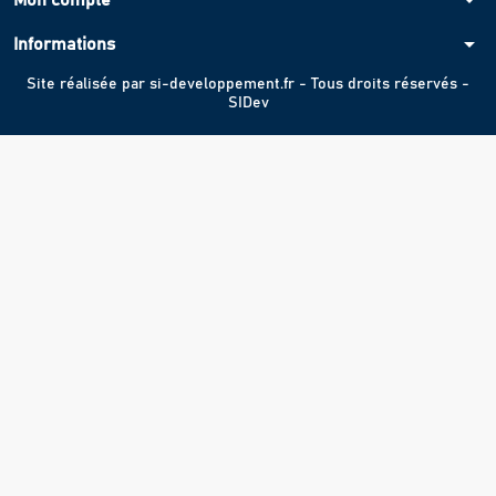
arrow_drop_down
Mon compte
arrow_drop_down
Informations
Site réalisée par
si-developpement.fr
- Tous droits réservés -
SIDev