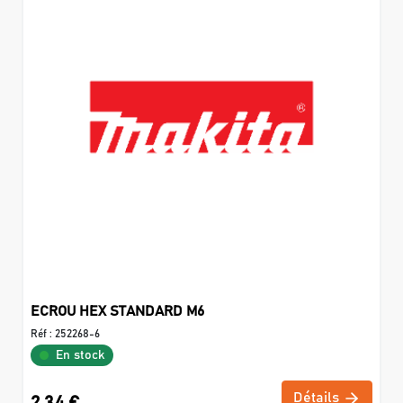
ECROU HEX STANDARD M6
Réf :
252268-6
En stock
Détails