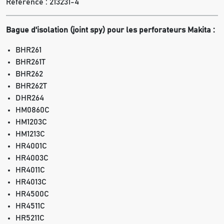
Référence :
213231-4
Bague d'isolation (joint spy) pour les perforateurs Makita :
BHR261
BHR261T
BHR262
BHR262T
DHR264
HM0860C
HM1203C
HM1213C
HR4001C
HR4003C
HR4011C
HR4013C
HR4500C
HR4511C
HR5211C