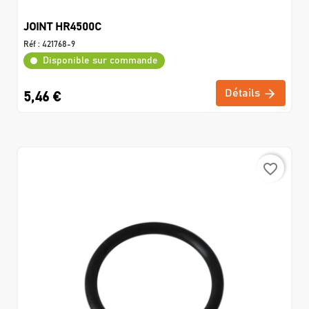
JOINT HR4500C
Réf :
421768-9
Disponible sur commande
Détails
5,46 €
favorite_border