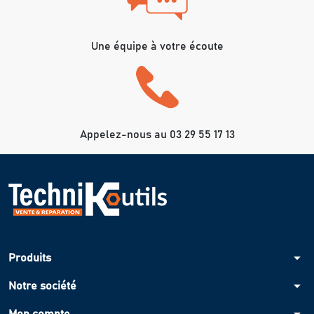
Une équipe à votre écoute
Appelez-nous au 03 29 55 17 13
arrow_drop_down
Produits
arrow_drop_down
Notre société