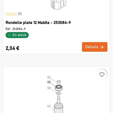
(1)
Rondelle plate 12 Makita - 253084-9
Réf :
253084-9
En stock
Détails
2,34 €
favorite_border