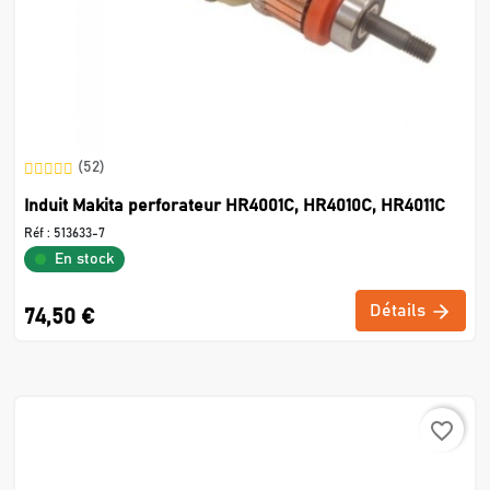
(52)
Induit Makita perforateur HR4001C, HR4010C, HR4011C
Réf :
513633-7
En stock
Détails
74,50 €
favorite_border