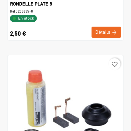
RONDELLE PLATE 8
Réf :
253835-0
En stock
Détails
2,50 €
favorite_border