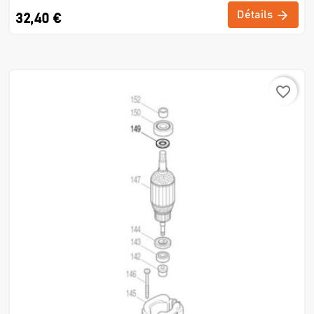
Détails
32,40 €
favorite_border