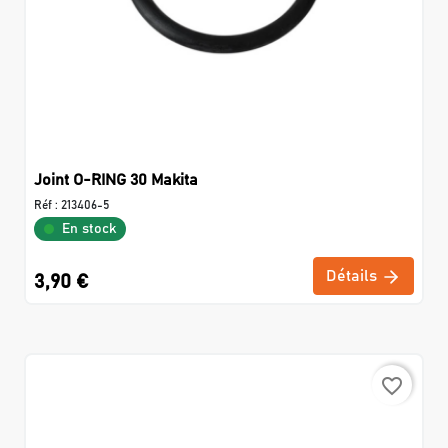
Joint O-RING 30 Makita
Réf :
213406-5
En stock
Détails
3,90 €
favorite_border