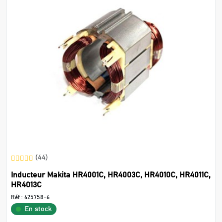
(44)
Inducteur Makita HR4001C, HR4003C, HR4010C, HR4011C,
HR4013C
Réf :
625758-6
En stock