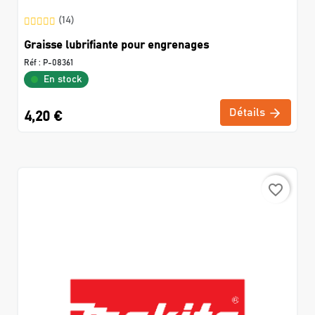
(14)
Graisse lubrifiante pour engrenages
Réf :
P-08361
En stock
Détails
4,20 €
favorite_border