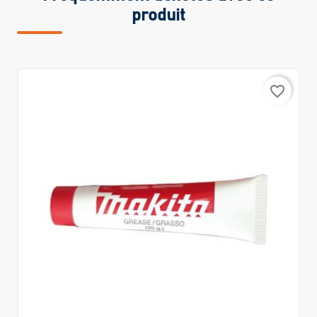
produit
favorite_border