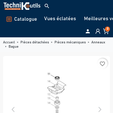
Panneau de gestion des cookies
search
Vues éclatées
Meilleures v
Catalogue
0

Accueil
Pièces détachées
Pièces mécaniques
Anneaux
Bague
favorite_border
Previous
Next