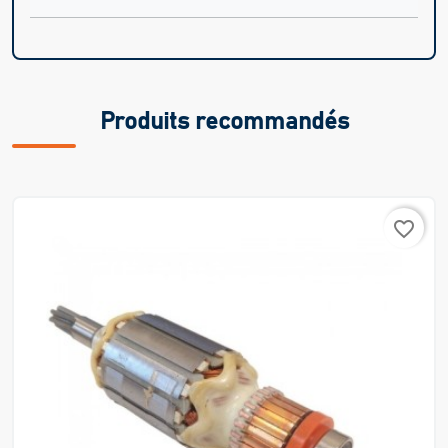
Produits recommandés
favorite_border