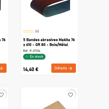
(6)
 76
5 Bandes abrasives Makita 76
x 610 - GR 80 - Bois/Métal
Réf :
P-37334
En stock
Détails
14,40 €
rite_border
favorite_border