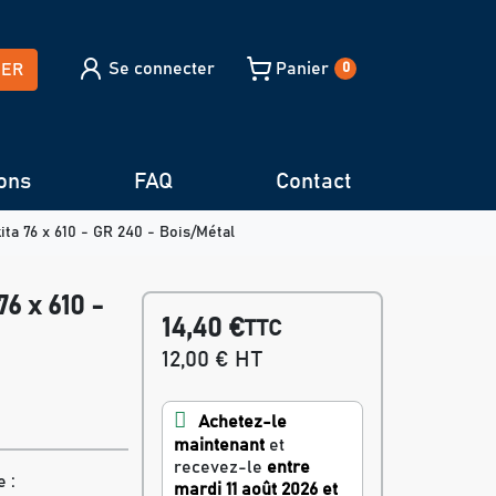
Se connecter
Panier
HER
0
ons
FAQ
Contact
ta 76 x 610 - GR 240 - Bois/Métal
6 x 610 -
14,40 €
TTC
12,00 € HT
Achetez-le
maintenant
et
recevez-le
entre
 :
mardi 11 août 2026 et