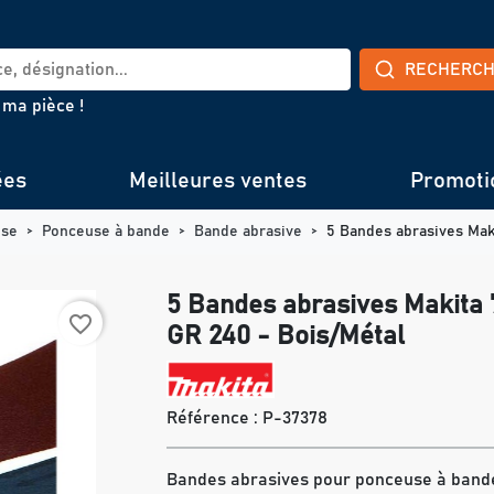
RECHERC
 ma pièce !
ées
Meilleures ventes
Promoti
use
Ponceuse à bande
Bande abrasive
5 Bandes abrasives Maki
5 Bandes abrasives Makita 7
favorite_border
GR 240 - Bois/Métal
Référence :
P-37378
Bandes abrasives pour ponceuse à bande