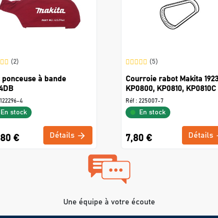
(2)
(5)
 ponceuse à bande
Courroie rabot Makita 192
4DB
KP0800, KP0810, KP0810C
122296-4
Réf :
225007-7
En stock
En stock
Détails
Détails
,80 €
7,80 €
Une équipe à votre écoute