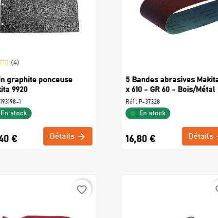
(4)
in graphite ponceuse
5 Bandes abrasives Makita
ita 9920
x 610 - GR 60 - Bois/Métal
193198-1
Réf :
P-37328
En stock
En stock
Détails
Détails
40 €
16,80 €
favorite_border
favo