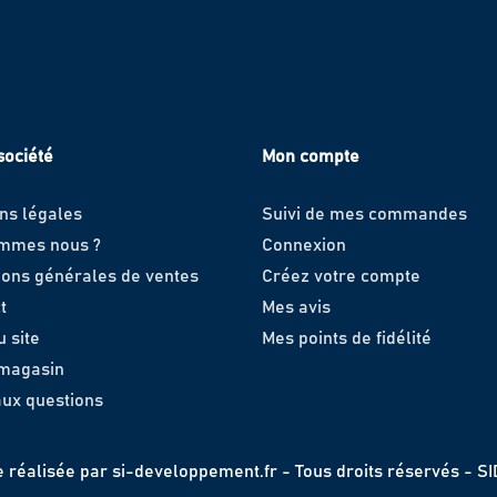
société
Mon compte
ns légales
Suivi de mes commandes
ommes nous ?
Connexion
ions générales de ventes
Créez votre compte
t
Mes avis
u site
Mes points de fidélité
 magasin
aux questions
e réalisée par
si-developpement.fr
- Tous droits réservés - S