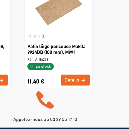
(1)
3B,
Patin liège ponceuse Makita
9924DB (100 mm), M991
Réf :
A-86256
En stock
Détails
11,40 €
Appelez-nous au 03 29 55 17 13