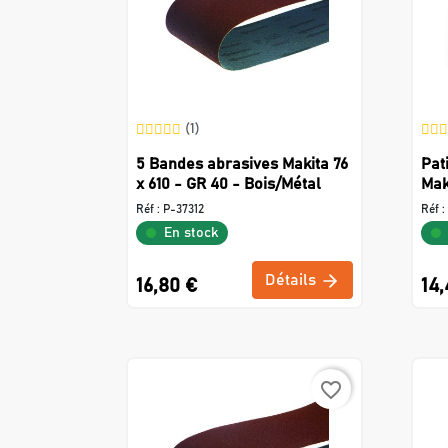
(1)
5 Bandes abrasives Makita 76
Pat
x 610 - GR 40 - Bois/Métal
Mak
Réf :
P-37312
Réf :
En stock
Détails
16,80 €
14,
favorite_border