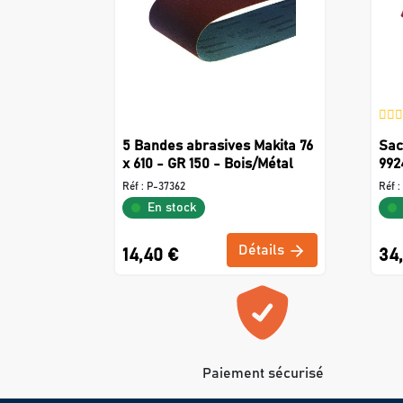
5 Bandes abrasives Makita 76
Sac
x 610 - GR 150 - Bois/Métal
992
Réf :
P-37362
Réf :
En stock
Détails
14,40 €
34
Paiement sécurisé