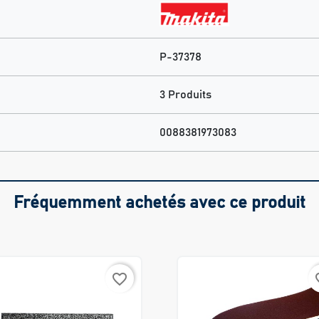
P-37378
3 Produits
0088381973083
Fréquemment achetés avec ce produit
favorite_border
favo