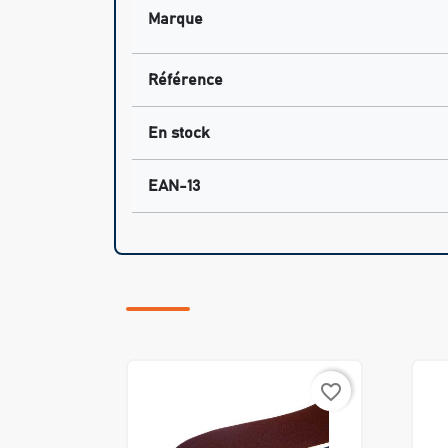
Marque
Référence
En stock
EAN-13
favorite_border