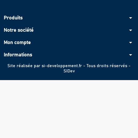
arrow_drop_down
Produits
arrow_drop_down
Notre société
arrow_drop_down
Mon compte
arrow_drop_down
Informations
Site réalisée par
si-developpement.fr
- Tous droits réservés -
SIDev