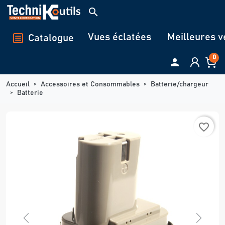
Panneau de gestion des cookies
search
Vues éclatées
Meilleures v
Catalogue
0

Accueil
Accessoires et Consommables
Batterie/chargeur
Batterie
favorite_border
Previous
Next