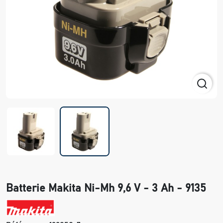
Batterie Makita Ni-Mh 9,6 V - 3 Ah - 9135