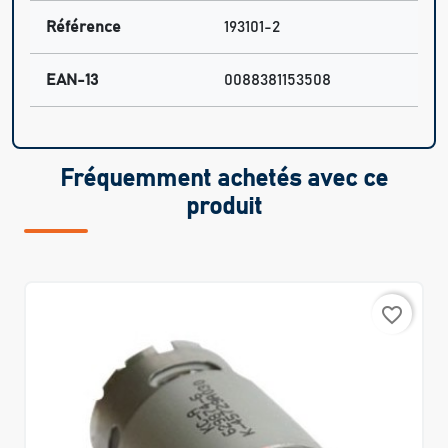
Référence
193101-2
EAN-13
0088381153508
Fréquemment achetés avec ce
produit
favorite_border