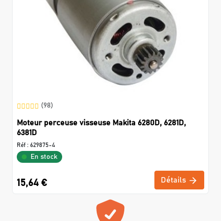
(98)
Moteur perceuse visseuse Makita 6280D, 6281D,
6381D
Réf :
629875-4
En stock
Détails
15,64 €