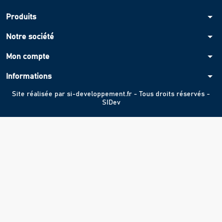
arrow_drop_down
Produits
arrow_drop_down
Notre société
arrow_drop_down
Mon compte
arrow_drop_down
Informations
Site réalisée par
si-developpement.fr
- Tous droits réservés -
SIDev