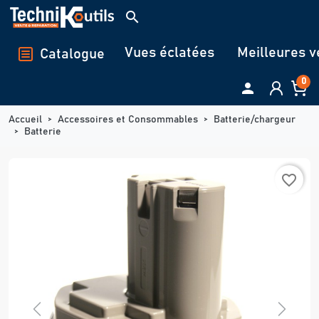
Panneau de gestion des cookies
search
Vues éclatées
Meilleures v
Catalogue
0

Accueil
Accessoires et Consommables
Batterie/chargeur
Batterie
favorite_border
Previous
Next