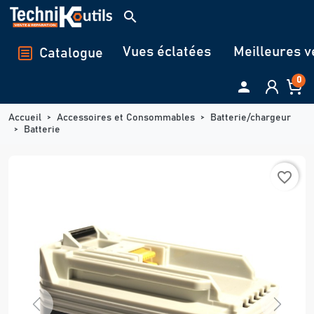
Panneau de gestion des cookies
search
Vues éclatées
Meilleures v
Catalogue
0

Accueil
Accessoires et Consommables
Batterie/chargeur
Batterie
favorite_border
Previous
Next