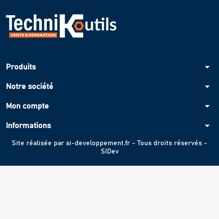
arrow_drop_down
Produits
arrow_drop_down
Notre société
arrow_drop_down
Mon compte
arrow_drop_down
Informations
Site réalisée par
si-developpement.fr
- Tous droits réservés -
SIDev