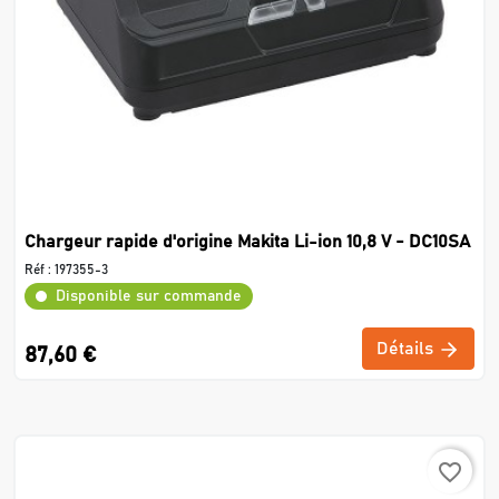
Chargeur rapide d'origine Makita Li-ion 10,8 V - DC10SA
Réf :
197355-3
Disponible sur commande
Détails
87,60 €
favorite_border