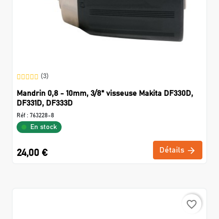
(3)
Mandrin 0,8 - 10mm, 3/8" visseuse Makita DF330D,
DF331D, DF333D
Réf :
763228-8
En stock
Détails
24,00 €
favorite_border