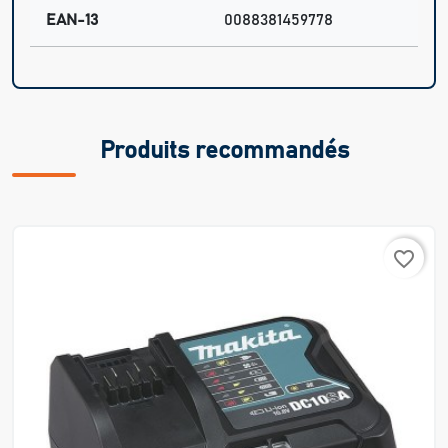
EAN-13
0088381459778
Produits recommandés
favorite_border