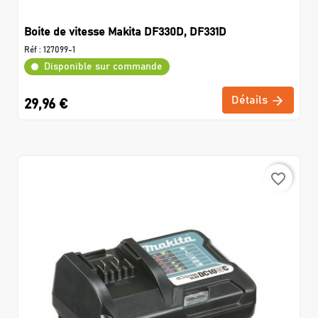
Boite de vitesse Makita DF330D, DF331D
Réf :
127099-1
Disponible sur commande
Détails
29,96 €
favorite_border