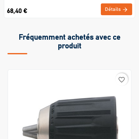
Détails
68,40 €
Fréquemment achetés avec ce
produit
favorite_border