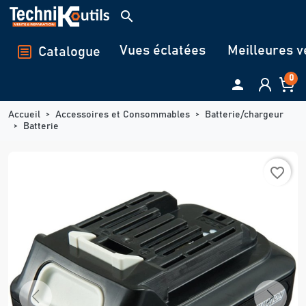
Panneau de gestion des cookies
search
Vues éclatées
Meilleures v
Catalogue
0

Accueil
Accessoires et Consommables
Batterie/chargeur
Batterie
favorite_border
Previous
Next