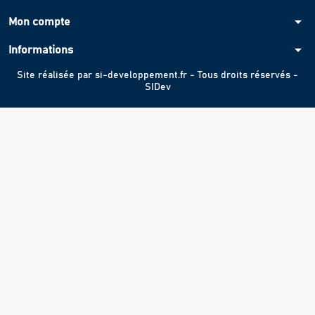
arrow_drop_down
Mon compte
arrow_drop_down
Informations
Site réalisée par
si-developpement.fr
- Tous droits réservés -
SIDev