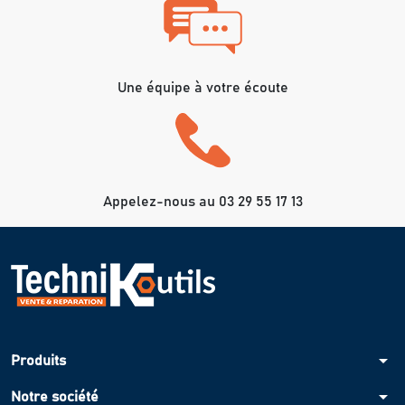
Une équipe à votre écoute
Appelez-nous au 03 29 55 17 13
arrow_drop_down
Produits
arrow_drop_down
Notre société