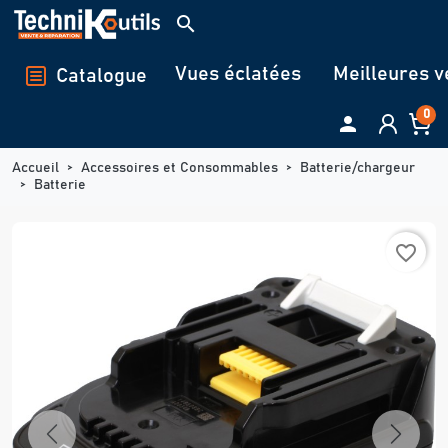
Panneau de gestion des cookies
search
Vues éclatées
Meilleures v
Catalogue
0

Accueil
Accessoires et Consommables
Batterie/chargeur
Batterie
favorite_border
Previous
Next