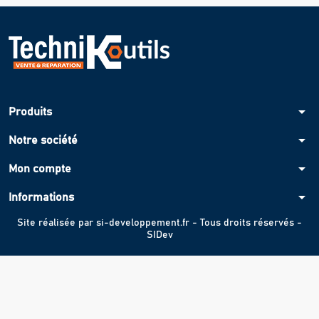
arrow_drop_down
Produits
arrow_drop_down
Notre société
arrow_drop_down
Mon compte
arrow_drop_down
Informations
Site réalisée par
si-developpement.fr
- Tous droits réservés -
SIDev