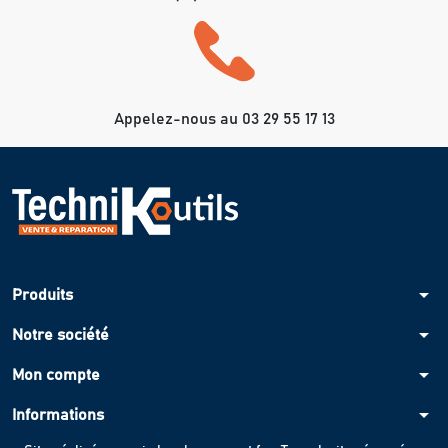
Appelez-nous au 03 29 55 17 13
arrow_drop_down
Produits
arrow_drop_down
Notre société
arrow_drop_down
Mon compte
arrow_drop_down
Informations