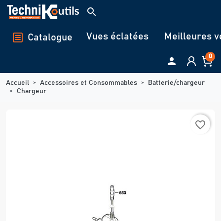
Panneau de gestion des cookies
search
Vues éclatées
Meilleures v
Catalogue
0

Accueil
Accessoires et Consommables
Batterie/chargeur
Chargeur
favorite_border