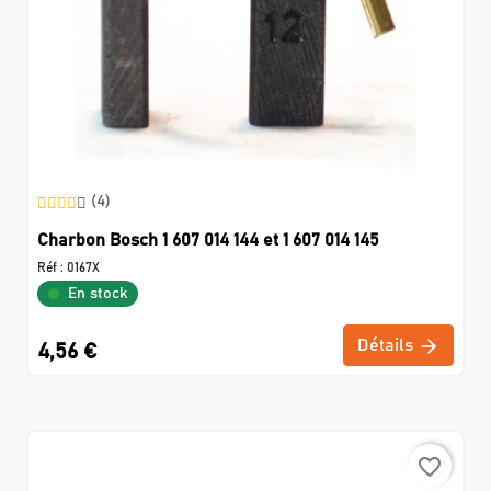
(4)
Charbon Bosch 1 607 014 144 et 1 607 014 145
Réf :
0167X
En stock
Détails
4,56 €
favorite_border