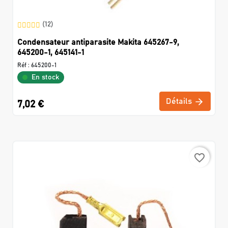
(12)
Condensateur antiparasite Makita 645267-9,
645200-1, 645141-1
Réf :
645200-1
En stock
Détails
7,02 €
favorite_border