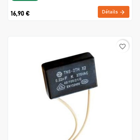
Détails
16,90 €
favorite_border