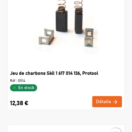
Jeu de charbons Skil 1 617 014 136, Protool
Réf :
0514
En stock
Détails
12,38 €