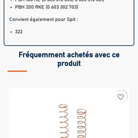
PBH 200 RKE
(0 603 302 703)
Convient également pour Spit :
322
Fréquemment achetés avec ce
produit
favorite_border