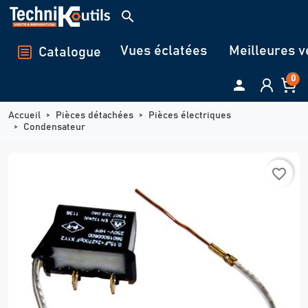
Panneau de gestion des cookies
search
Vues éclatées
Meilleures v
Catalogue
0

Accueil
Pièces détachées
Pièces électriques
Condensateur
favorite_border