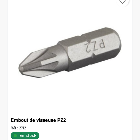
favorite_border
Embout de visseuse PZ2
Réf :
2712
En stock