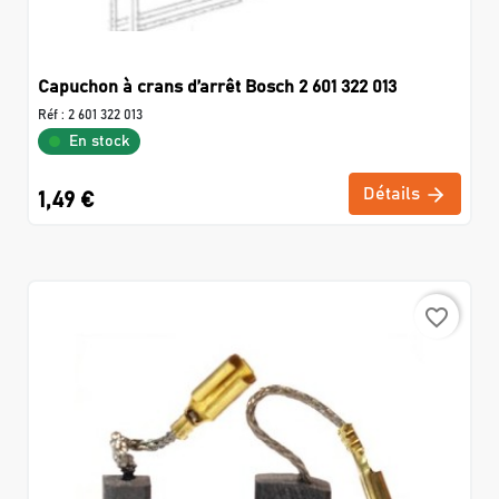
Capuchon à crans d’arrêt Bosch 2 601 322 013
Réf :
2 601 322 013
En stock
Détails
1,49 €
favorite_border