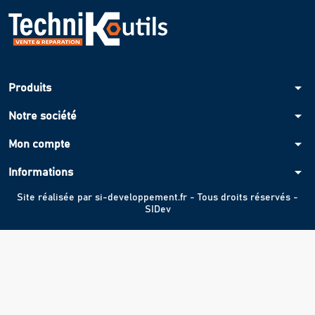
arrow_drop_down
Produits
arrow_drop_down
Notre société
arrow_drop_down
Mon compte
arrow_drop_down
Informations
Site réalisée par
si-developpement.fr
- Tous droits réservés -
SIDev