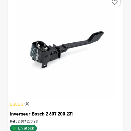
favorite_border
(5)
Inverseur Bosch 2 607 200 231
Réf :
2 607 200 231
En stock