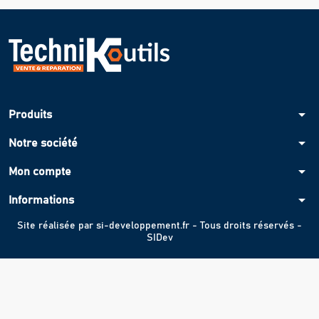
arrow_drop_down
Produits
arrow_drop_down
Notre société
arrow_drop_down
Mon compte
arrow_drop_down
Informations
Site réalisée par
si-developpement.fr
- Tous droits réservés -
SIDev