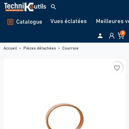
Panneau de gestion des cookies
search
Vues éclatées
Meilleures v
Catalogue
0

Accueil
Pièces détachées
Courroie
favorite_border