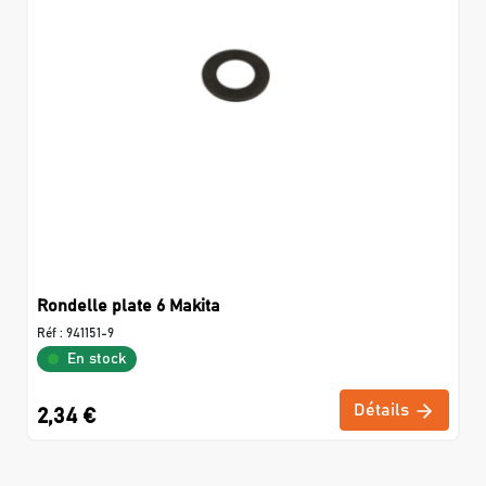
Rondelle plate 6 Makita
Réf :
941151-9
En stock
Détails
2,34 €