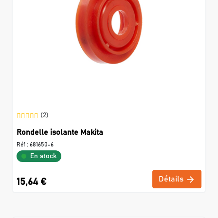
(2)
Rondelle isolante Makita
Réf :
681650-6
En stock
Détails
15,64 €