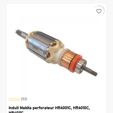
favorite_border
(52)
Induit Makita perforateur HR4001C, HR4010C,