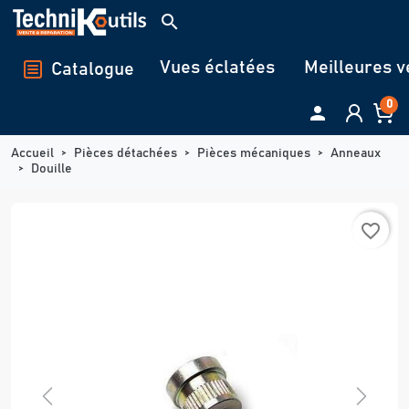
Panneau de gestion des cookies
search
Vues éclatées
Meilleures v
Catalogue
0

Accueil
Pièces détachées
Pièces mécaniques
Anneaux
Douille
favorite_border
Previous
Next