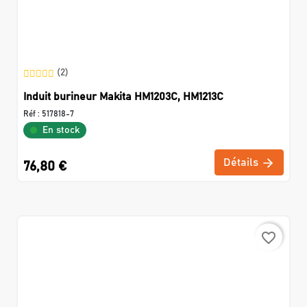
(2)
Induit burineur Makita HM1203C, HM1213C
Réf :
517818-7
En stock
Détails
76,80 €
favorite_border