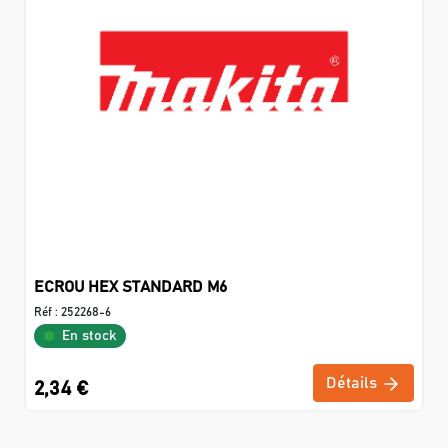
ECROU HEX STANDARD M6
Réf :
252268-6
En stock
Détails
2,34 €