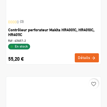
(3)
Contrôleur perforateur Makita HR4001C, HR4010C,
HR4011C
Réf :
631657-2
En stock
Détails
55,20 €
favorite_border