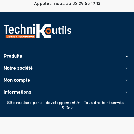
Appelez-nous au 03 29 55 17 13
arrow_drop_down
Produits
arrow_drop_down
Notre société
arrow_drop_down
Mon compte
arrow_drop_down
Informations
Site réalisée par
si-developpement.fr
- Tous droits réservés -
SIDev