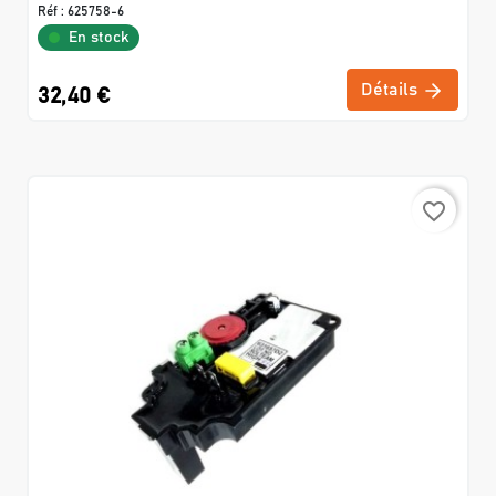
Réf :
625758-6
En stock
Détails
32,40 €
favorite_border