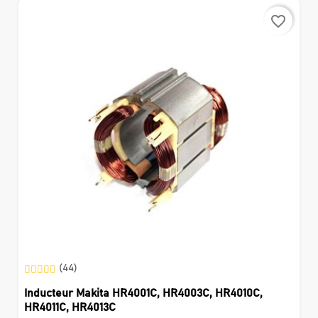
favorite_border
(44)
Inducteur Makita HR4001C, HR4003C, HR4010C,
HR4011C, HR4013C