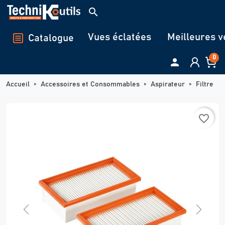
Panneau de gestion des cookies
search
Vues éclatées
Meilleures v
Catalogue
0

Accueil
Accessoires et Consommables
Aspirateur
Filtre
favorite_border
Previous
Next