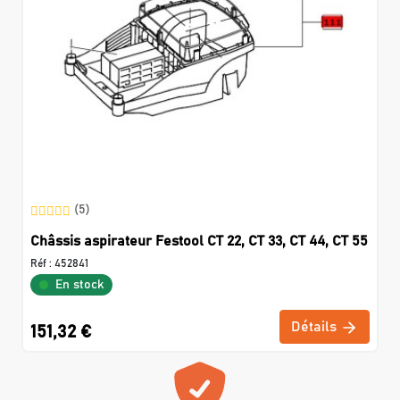
(5)
Châssis aspirateur Festool CT 22, CT 33, CT 44, CT 55
Réf :
452841
En stock
Détails
151,32 €