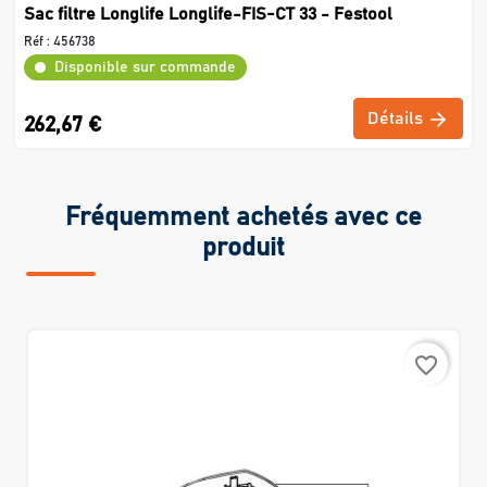
Sac filtre Longlife Longlife-FIS-CT 33 - Festool
Réf :
456738
Disponible sur commande
Détails
262,67 €
Fréquemment achetés avec ce
produit
favorite_border