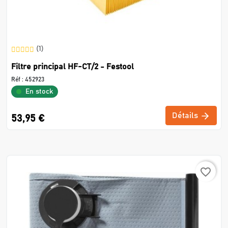
(1)
Filtre principal HF-CT/2 - Festool
Réf :
452923
En stock
Détails
53,95 €
favorite_border