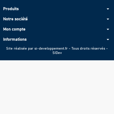
arrow_drop_down
Produits
arrow_drop_down
Notre société
arrow_drop_down
Mon compte
arrow_drop_down
Informations
Site réalisée par
si-developpement.fr
- Tous droits réservés -
SIDev