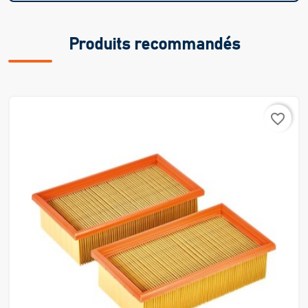
Produits recommandés
favorite_border